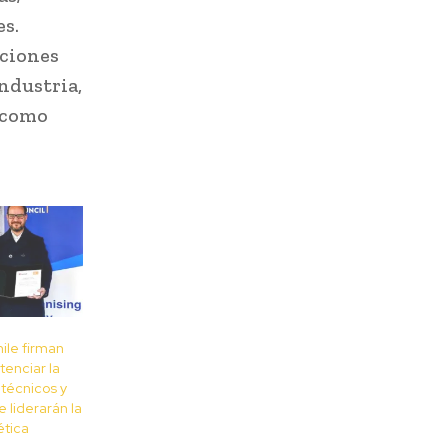
es.
aciones
ndustria,
, como
ile firman
tenciar la
 técnicos y
 liderarán la
ética