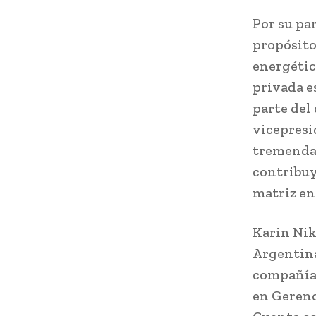
Por su pa
propósito
energétic
privada e
parte del
vicepresi
tremenda 
contribuy
matriz en
Karin Nik
Argentina
compañía.
en Gerenc