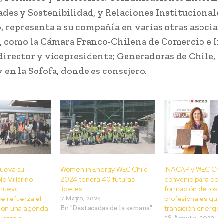
es y Sostenibilidad, y Relaciones Institucional
 representa a su compañía en varias otras asoci
r, como la Cámara Franco-Chilena de Comercio e I
director y vicepresidente; Generadoras de Chile
y en la Sofofa, donde es consejero.
nueva su
Women in Energy WEC Chile
INACAP y WEC Ch
lo Villarino
2024 tendrá 40 futuras
convenio para po
nuevo
líderes
formación de los
se refuerza el
7 Mayo, 2024
profesionales que
con una agenda
En "Destacadas de la semana"
transición energ
versa e
28 Agosto, 2023