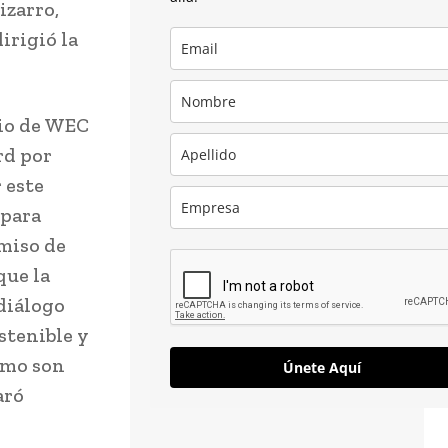
izarro,
irigió la
rio de WEC
rd por
 este
 para
miso de
que la
diálogo
stenible y
omo son
Únete Aquí
aró