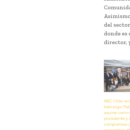
Comunidad
Asimismo,
del secto
donde es 
director, 
WEC Chile re
liderazgo: Pab
asume como 
presidente y 
compromiso 
energética di