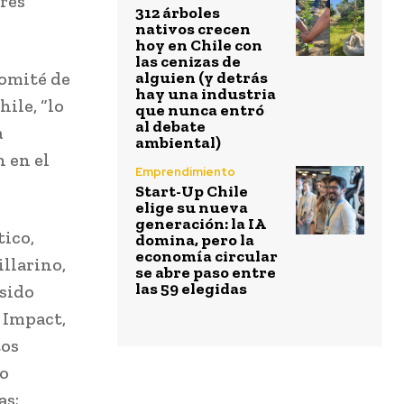
ores
312 árboles
nativos crecen
hoy en Chile con
las cenizas de
comité de
alguien (y detrás
hay una industria
ile, “lo
que nunca entró
al debate
a
ambiental)
 en el
Emprendimiento
Start-Up Chile
elige su nueva
generación: la IA
tico,
domina, pero la
economía circular
illarino,
se abre paso entre
las 59 elegidas
 sido
 Impact,
tos
io
as;