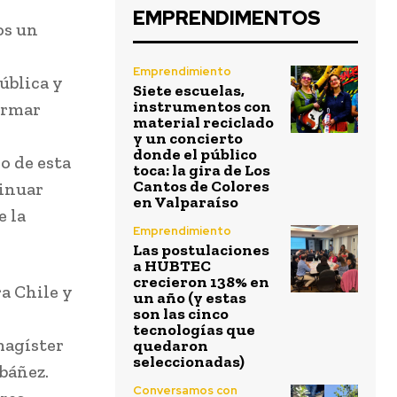
EMPRENDIMENTOS
os un
Emprendimiento
ública y
Siete escuelas,
instrumentos con
ormar
material reciclado
y un concierto
donde el público
o de esta
toca: la gira de Los
Cantos de Colores
tinuar
en Valparaíso
e la
Emprendimiento
Las postulaciones
a HUBTEC
crecieron 138% en
a Chile y
un año (y estas
son las cinco
tecnologías que
magíster
quedaron
seleccionadas)
Ibáñez.
Conversamos con