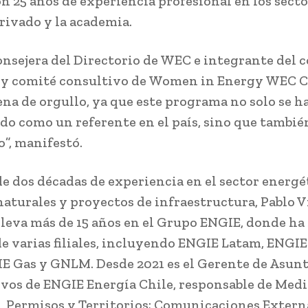
n 25 años de experiencia profesional en los sect
privado y la academia.
onsejera del Directorio de WEC e integrante del 
 y comité consultivo de Women in Energy WEC Ch
ena de orgullo, ya que este programa no solo se h
do como un referente en el país, sino que también
o”, manifestó.
e dos décadas de experiencia en el sector energé
naturales y proyectos de infraestructura, Pablo V
lleva más de 15 años en el Grupo ENGIE, donde ha
de varias filiales, incluyendo ENGIE Latam, ENGIE
E Gas y GNLM. Desde 2021 es el Gerente de Asun
vos de ENGIE Energía Chile, responsable de Med
 Permisos y Territorios; Comunicaciones Extern