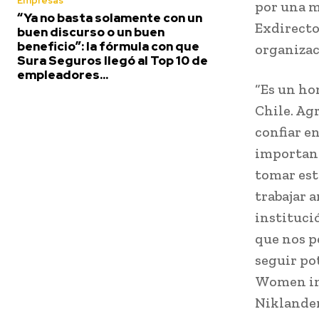
Empresas
por una m
“Ya no basta solamente con un
Exdirecto
buen discurso o un buen
beneficio”: la fórmula con que
organizac
Sura Seguros llegó al Top 10 de
empleadores...
“Es un ho
Chile. Ag
confiar e
important
tomar est
trabajar 
instituci
que nos p
seguir po
Women in 
Niklander