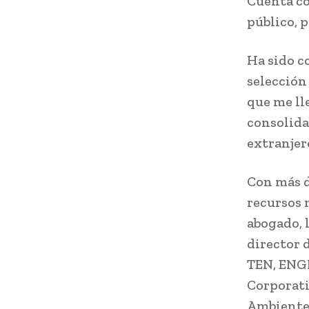
Cuenta co
público, 
Ha sido c
selección
que me ll
consolida
extranjer
Con más d
recursos 
abogado, 
director 
TEN, ENGI
Corporati
Ambiente,