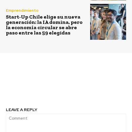
Emprendimiento
Start-Up Chile elige su nueva
generación: la IA domina, pero
la economía circular se abre
paso entre las 59 elegidas
Previous article
Next article
Gestionar desechos más
El Impulso de la
allá de reciclar
Industria del Reciclaje
en Chile y los Desafíos
de la Ley REP
LEAVE A REPLY