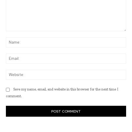
Comment:
Na
Ema
Web
Save my name, email, and website in this browser for the next time I
comment.