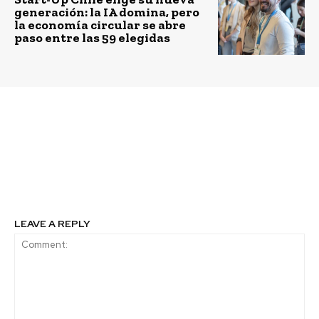
generación: la IA domina, pero
la economía circular se abre
paso entre las 59 elegidas
Previous article
Next article
Lo barato cuesta caro
Crecimiento económico
y necesidad de un
financiamiento
sostenible
LEAVE A REPLY