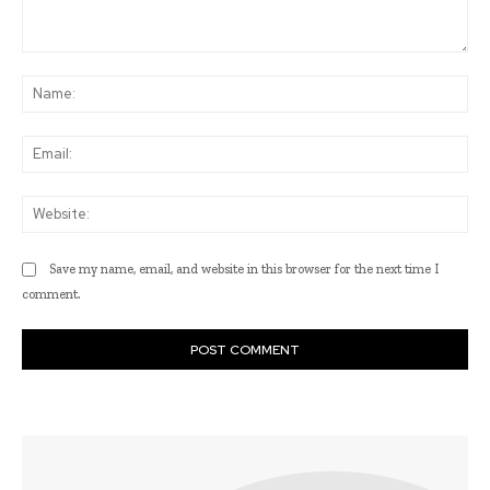
Comment:
Na
Ema
Web
Save my name, email, and website in this browser for the next time I
comment.