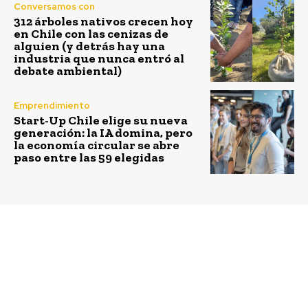
Conversamos con
312 árboles nativos crecen hoy
en Chile con las cenizas de
alguien (y detrás hay una
industria que nunca entró al
debate ambiental)
Emprendimiento
Start-Up Chile elige su nueva
generación: la IA domina, pero
la economía circular se abre
paso entre las 59 elegidas
Previous article
Next article
“Feria del Mar de
Lanzan iniciativa que
Puerto Puyuhuapi” en
vincula turismo y
Aysén ofrecerá lo mejor
sector creativo para
de la gastronomía y la
potenciar
cultura costera
diversificación de la