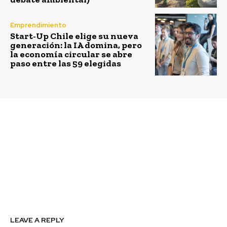
Emprendimiento
Start-Up Chile elige su nueva
generación: la IA domina, pero
la economía circular se abre
paso entre las 59 elegidas
Previous article
Next article
La plataforma española
Corfo abre
Social Solver y Desafío
convocatoria para que
Levantemos Chile
más mujeres innoven en
impulsan proyecto para
Chile
la fabricación
sostenible de pellets en
Collipulli
LEAVE A REPLY