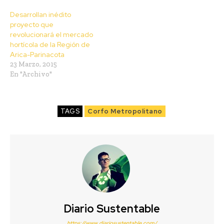
Desarrollan inédito
proyecto que
revolucionará el mercado
hortícola de la Región de
Arica-Parinacota
23 Marzo, 2015
En "Archivo"
TAGS
Corfo Metropolitano
Diario Sustentable
https://www.diariosustentable.com/