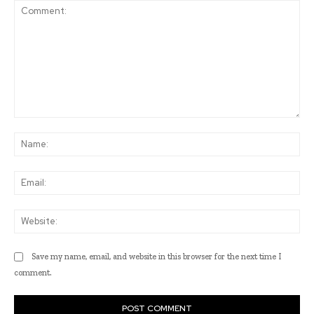
Comment:
Na
Ema
Web
Save my name, email, and website in this browser for the next time I
comment.