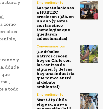
tructura y
Emprendimiento
Las postulaciones
a HUBTEC
el
crecieron 138% en
un año (y estas
as como
son las cinco
tecnologías que
derechos
quedaron
enible,
seleccionadas)
Conversamos con
312 árboles
nativos crecen
pirando y
hoy en Chile con
las cenizas de
ua, dónde
alguien (y detrás
hay una industria
s que
que nunca entró
rsal,
al debate
ambiental)
te a todo
Emprendimiento
Start-Up Chile
elige su nueva
generación: la IA