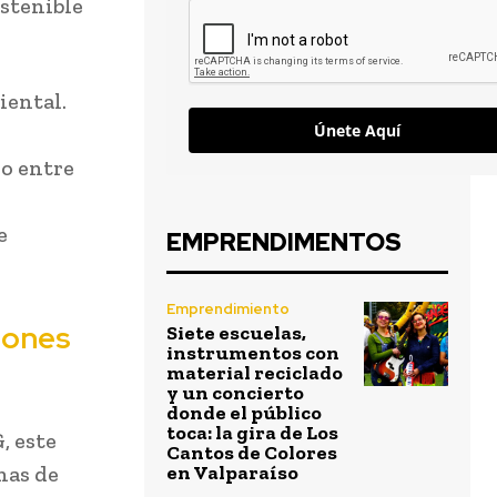
ostenible
iental.
Únete Aquí
io entre
e
EMPRENDIMENTOS
Emprendimiento
iones
Siete escuelas,
instrumentos con
material reciclado
y un concierto
donde el público
toca: la gira de Los
, este
Cantos de Colores
nas de
en Valparaíso