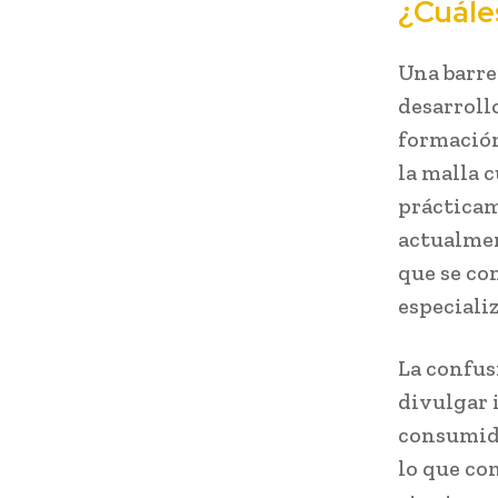
¿Cuáles
Una barre
desarroll
formación
la malla 
prácticam
actualmen
que se co
especiali
La confus
divulgar 
consumido
lo que co