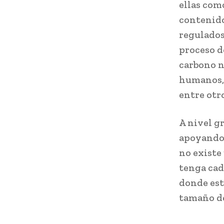
ellas como
contenido
regulados 
proceso d
carbono n
humanos, 
entre otro
A nivel g
apoyando 
no existe
tenga cad
donde est
tamaño d