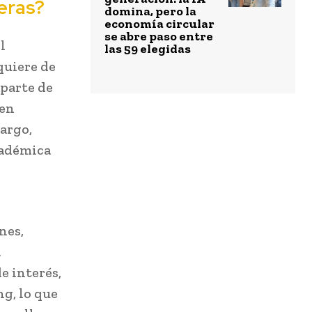
eras?
domina, pero la
economía circular
se abre paso entre
l
las 59 elegidas
quiere de
 parte de
 en
argo,
cadémica
nes,
a
e interés,
g, lo que