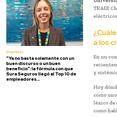
Universid
TRAEE Chi
eléctricos
¿Cuále
a los c
Empresas
En un con
“Ya no basta solamente con un
buen discurso o un buen
recientem
beneficio”: la fórmula con que
y sistémi
Sura Seguros llegó al Top 10 de
empleadores...
Hoy dónde
como uno 
léxico de
como habl