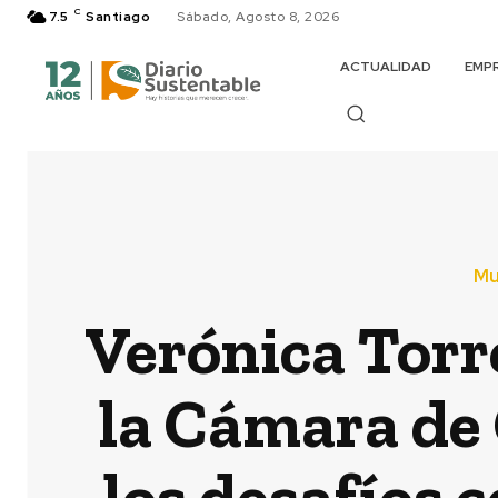
C
7.5
Santiago
Sábado, Agosto 8, 2026
ACTUALIDAD
EMP
Mu
Verónica Torre
la Cámara de
los desafíos c