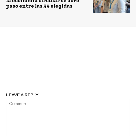
la economía circular se abre
paso entre las 59 elegidas
Previous article
Next article
Selección femenina de
JetSMART realiza ciclo
rugby protagoniza
de actividades para
nueva campaña para
visibilizar el talento
conmemorar el Mes de
femenino y fomentar el
la Mujer
desarrollo de carrera al
interior de la aerolínea
LEAVE A REPLY