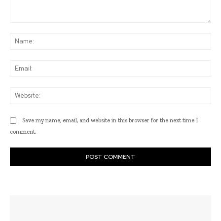
Comment:
Na
Ema
Web
Save my name, email, and website in this browser for the next time I
comment.