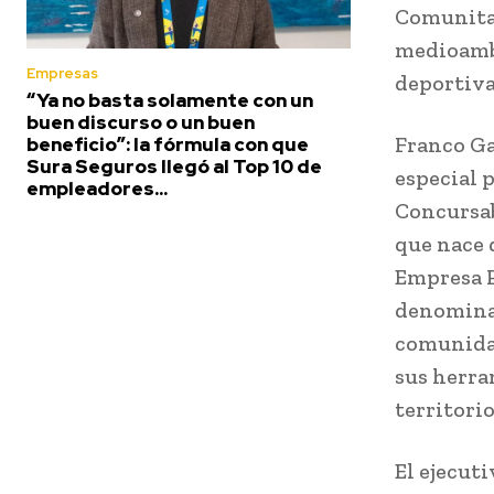
Comunita
medioambi
Empresas
deportiva
“Ya no basta solamente con un
buen discurso o un buen
Franco Ga
beneficio”: la fórmula con que
Sura Seguros llegó al Top 10 de
especial 
empleadores...
Concursab
que nace 
Empresa P
denominad
comunidad
sus herra
territorio
El ejecut