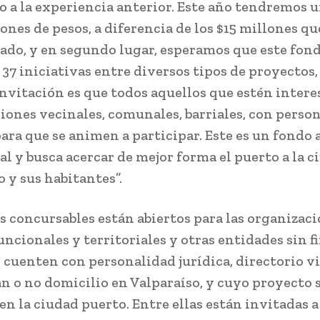
o a la experiencia anterior. Este año tendremos 
lones de pesos, a diferencia de los $15 millones q
sado, y en segundo lugar, esperamos que este fon
 37 iniciativas entre diversos tipos de proyectos,
 invitación es que todos aquellos que estén intere
iones vecinales, comunales, barriales, con perso
para que se animen a participar. Este es un fondo 
al y busca acercar de mejor forma el puerto a la c
 y sus habitantes”.
s concursables están abiertos para las organizac
uncionales y territoriales y otras entidades sin f
e cuenten con personalidad jurídica, directorio v
n o no domicilio en Valparaíso, y cuyo proyecto 
en la ciudad puerto. Entre ellas están invitadas a