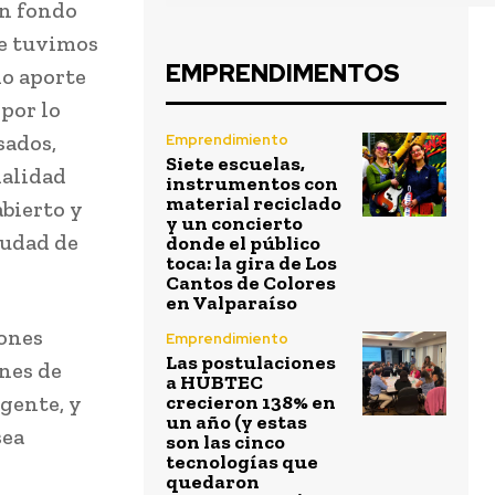
un fondo
ue tuvimos
EMPRENDIMENTOS
do aporte
 por lo
sados,
Emprendimiento
Siete escuelas,
nalidad
instrumentos con
material reciclado
abierto y
y un concierto
iudad de
donde el público
toca: la gira de Los
Cantos de Colores
en Valparaíso
iones
Emprendimiento
Las postulaciones
ines de
a HUBTEC
igente, y
crecieron 138% en
un año (y estas
sea
son las cinco
tecnologías que
quedaron