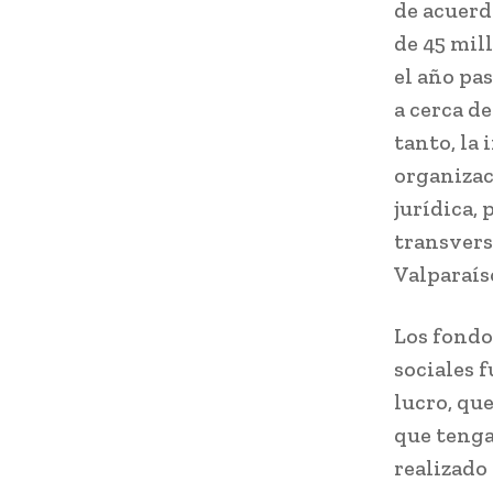
de acuerd
de 45 mil
el año pa
a cerca de
tanto, la
organizac
jurídica, 
transvers
Valparaíso
Los fondo
sociales f
lucro, qu
que tenga
realizado 