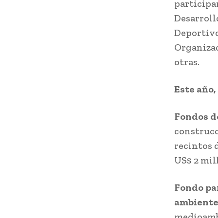
participa
Desarroll
Deportivo
Organizac
otras.
Este año,
Fondos d
construcc
recintos 
US$ 2 mil
Fondo pa
ambient
medioambi