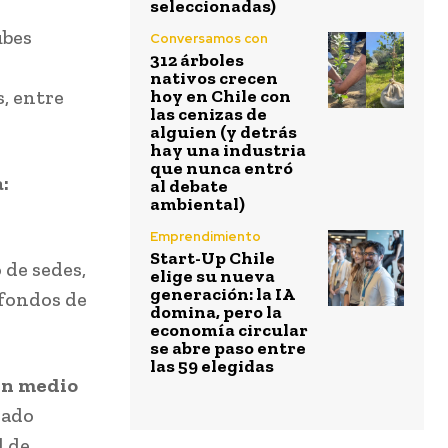
seleccionadas)
ubes
Conversamos con
312 árboles
nativos crecen
, entre
hoy en Chile con
las cenizas de
alguien (y detrás
hay una industria
que nunca entró
:
al debate
ambiental)
Emprendimiento
Start-Up Chile
de sedes,
elige su nueva
generación: la IA
 fondos de
domina, pero la
economía circular
se abre paso entre
las 59 elegidas
en medio
dado
d de