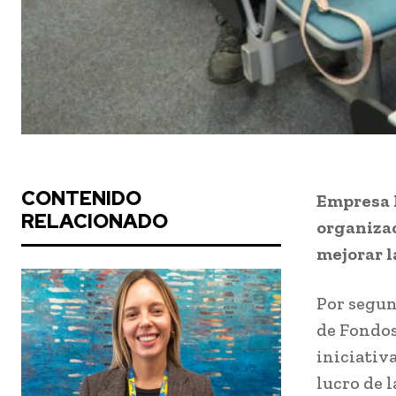
CONTENIDO
Empresa P
RELACIONADO
organizac
mejorar l
Por segun
de Fondos
iniciativ
lucro de l