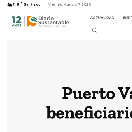
C
11.8
Santiago
Viernes, Agosto 7, 2026
ACTUALIDAD
EMP
Puerto V
beneficiar