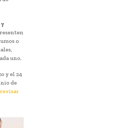
 y
presenten
sumos o
ales,
cada uno.
o y el 24
unio de
revisar