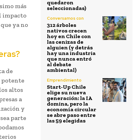
quedaron
ísimo más
seleccionadas)
l impacto
Conversamos con
 que ya no
312 árboles
nativos crecen
hoy en Chile con
las cenizas de
alguien (y detrás
eras?
hay una industria
que nunca entró
al debate
ambiental)
ta de
s potente
Emprendimiento
Start-Up Chile
los altos
elige su nueva
generación: la IA
presas a
domina, pero la
ización y
economía circular
se abre paso entre
 sea parte
las 59 elegidas
e podamos
terios