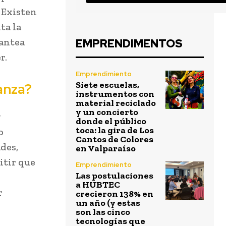
. Existen
ta la
lantea
EMPRENDIMENTOS
r.
Emprendimiento
Siete escuelas,
anza?
instrumentos con
material reciclado
y un concierto
y
donde el público
toca: la gira de Los
o
Cantos de Colores
des,
en Valparaíso
itir que
Emprendimiento
Las postulaciones
a HUBTEC
r
crecieron 138% en
un año (y estas
son las cinco
tecnologías que