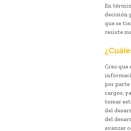
En términ
decisión 
que se ti
resiste m
¿Cuáles
Creo que e
informaci
por parte 
cargos, y
tomar est
del desar
del desar
avanzar c