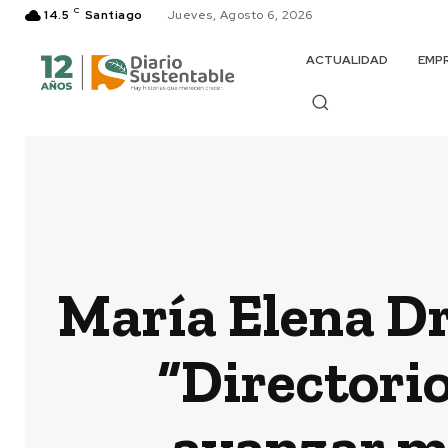
C
14.5
Santiago
Jueves, Agosto 6, 2026
ACTUALIDAD
EMP
María Elena Dr
“Directori
avanzar m