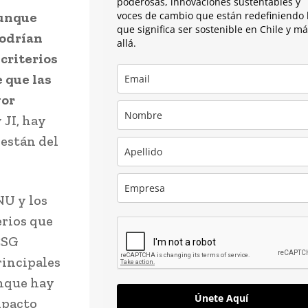
poderosas, innovaciones sustentables y
Aunque
voces de cambio que están redefiniendo 
que significa ser sostenible en Chile y m
podrían
allá.
 criterios
 que las
yor
JI, hay
 están del
NU y los
erios que
ESG
rincipales
unque hay
Únete Aquí
mpacto