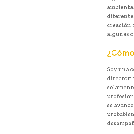
ambiental 
diferentes
creación 
algunas d
¿Cómo 
Soy una c
directori
solamente
profesion
se avance
probablem
desempeño