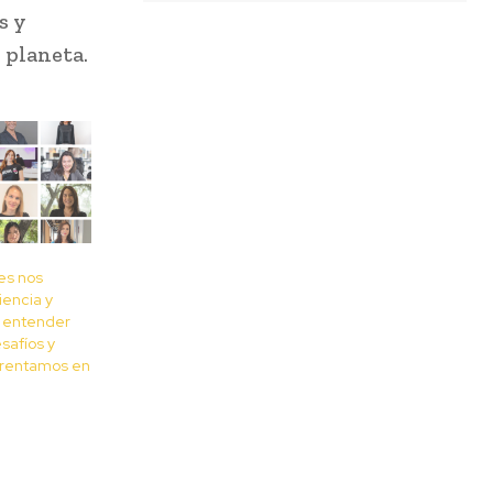
s y
 planeta.
es nos
iencia y
a entender
esafíos y
frentamos en