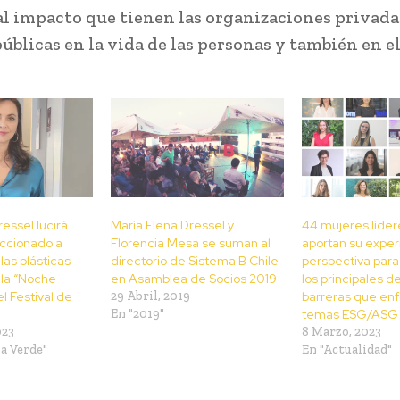
al impacto que tienen las organizaciones privada
úblicas en la vida de las personas y también en el
essel lucirá
María Elena Dressel y
44 mujeres líder
eccionado a
Florencia Mesa se suman al
aportan su exper
llas plásticas
directorio de Sistema B Chile
perspectiva par
 la “Noche
en Asamblea de Socios 2019
los principales d
l Festival de
29 Abril, 2019
barreras que en
En "2019"
temas ESG/ASG
023
8 Marzo, 2023
a Verde"
En "Actualidad"