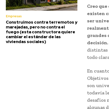
Creo que 
existen c
Empresas
ser unive
Construimos contra terremotos y
marejadas, pero no contra el
realmente
fuego (esta constructora quiere
grandes o
cambiar el estándar de las
viviendas sociales)
decisión.
distintas
todo clara
En cuanto
Objetivos
son unive
todavía le
desafíos 
algunas d