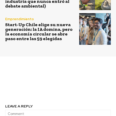
industria que nunca entró al
debate ambiental)
Emprendimiento
Start-Up Chile elige su nueva
generación: la IA domina, pero
la economía circular se abre
paso entre las 59 elegidas
Previous article
Next article
Programa Haciendo
Huawei busca llegar
Escuela de Falabella
con capacitaciones en
realiza positivo
TIC a estudiantes de
balance de 2022
todo Chile
LEAVE A REPLY