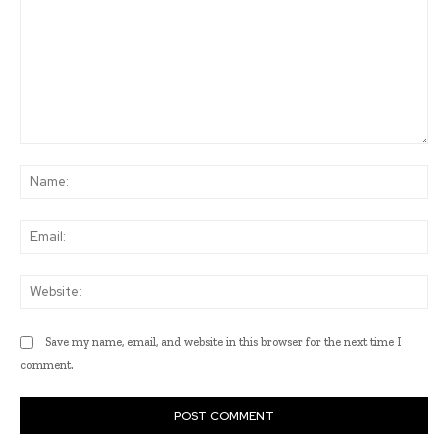
Comment:
Na
Ema
Web
Save my name, email, and website in this browser for the next time I
comment.