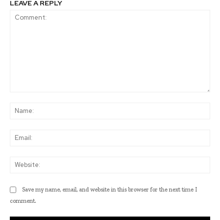
LEAVE A REPLY
Comment:
Na
Ema
Web
Save my name, email, and website in this browser for the next time I
comment.