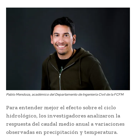
Pablo Mendoza, académico del Departamento de Ingeniería Civil de la FCFM
Para entender mejor el efecto sobre el ciclo
hidrológico, los investigadores analizaron la
respuesta del caudal medio anual a variaciones
observadas en precipitación y temperatura.