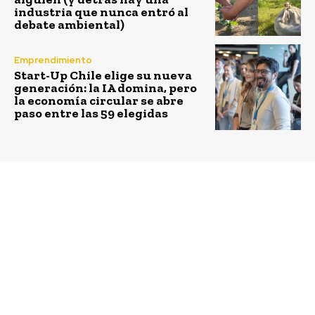
industria que nunca entró al
debate ambiental)
Emprendimiento
Start-Up Chile elige su nueva
generación: la IA domina, pero
la economía circular se abre
paso entre las 59 elegidas
Previous article
Next article
Estudiarán las
Campaña marítima
influencias del clima
investigó genética de
extremo en incendios
pingüinos, ecología de
de araucarias
moluscos y huella de
carbono negro en la
Antártica