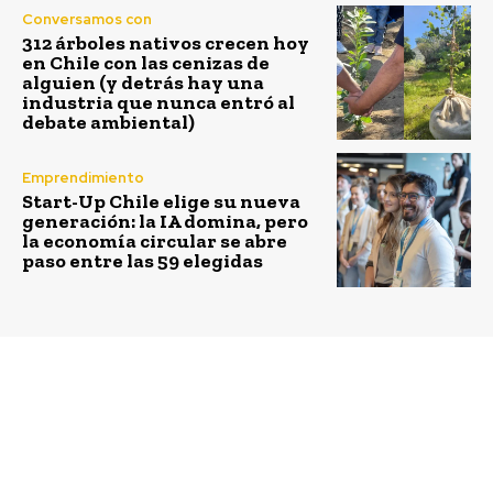
Conversamos con
312 árboles nativos crecen hoy
en Chile con las cenizas de
alguien (y detrás hay una
industria que nunca entró al
debate ambiental)
Emprendimiento
Start-Up Chile elige su nueva
generación: la IA domina, pero
la economía circular se abre
paso entre las 59 elegidas
Previous article
Next article
“Cambio de uso de suelo
WWF e incendios
es el principal factor de
forestales: necesidad
amenaza a las especies
de la restauración y el
silvestres”
rol elemental del