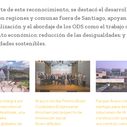
te de este reconocimiento, se destacó el desarrol
en regiones y comunas fuera de Santiago, apoyan
lización y el abordaje de los ODS como el trabajo
to económico; reducción de las desigualdades; y
ades sostenibles.
 integra por
Arauco recibe Premio Buen
Parque Arauco b
nsecutivo el
Ciudadano Empresarial
startups para des
 Yearbook, una
Amcham por proyecto de
soluciones de IA 
ales
innovación social
construcción sos
 globales de
AcercaRedes.
sus centros com