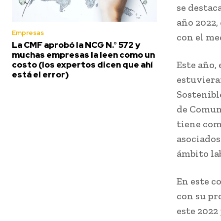
se destaca
año 2022,
Empresas
con el me
La CMF aprobó la NCG N.° 572 y
muchas empresas la leen como un
Este año,
costo (los expertos dicen que ahí
está el error)
estuviera
Sostenibl
de Comuni
tiene com
asociados
ámbito la
En este c
con su pr
este 2022