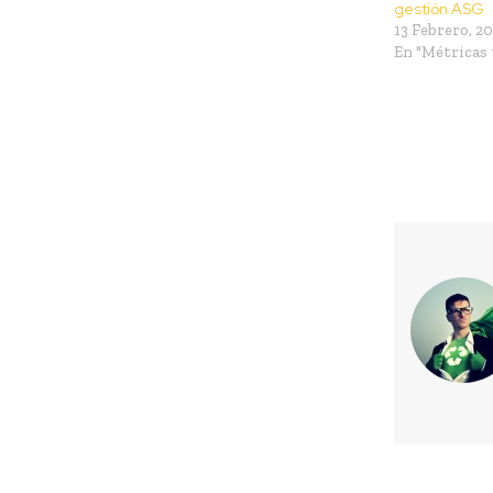
gestión ASG
13 Febrero, 2
En "Métricas