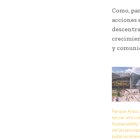
Como, par
acciones 
descentra
crecimien
y comunid
Parque Arauco
tercer año co
Sustainability
de las princip
publicaciones