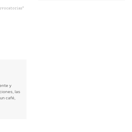
nvocatorias"
ente y
iones, las
un café,