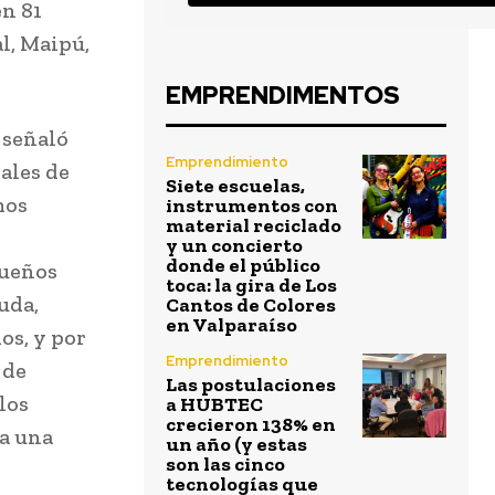
en 81
al, Maipú,
EMPRENDIMENTOS
 señaló
Emprendimiento
ales de
Siete escuelas,
mos
instrumentos con
material reciclado
y un concierto
donde el público
queños
toca: la gira de Los
uda,
Cantos de Colores
en Valparaíso
os, y por
Emprendimiento
 de
Las postulaciones
los
a HUBTEC
crecieron 138% en
 a una
un año (y estas
son las cinco
tecnologías que