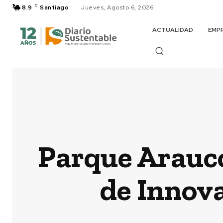
C
8.9
Santiago
Jueves, Agosto 6, 2026
ACTUALIDAD
EMP
Parque Arauco 
de Innova