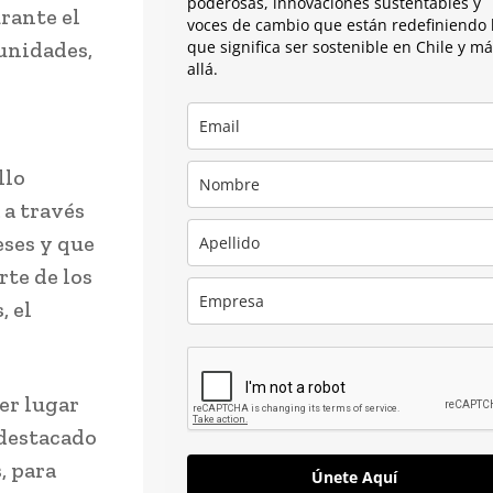
poderosas, innovaciones sustentables y
urante el
voces de cambio que están redefiniendo 
unidades,
que significa ser sostenible en Chile y m
allá.
llo
 a través
ses y que
rte de los
, el
er lugar
 destacado
, para
Únete Aquí