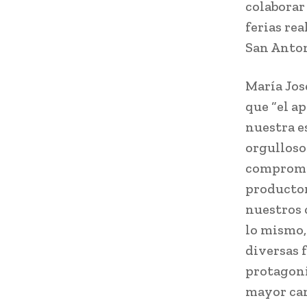
colaborar
ferias rea
San Anton
María Jos
que “el a
nuestra e
orgulloso
compromis
productor
nuestros 
lo mismo,
diversas 
protagoni
mayor can