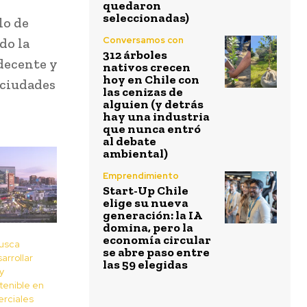
quedaron
seleccionadas)
lo de
Conversamos con
do la
312 árboles
 decente y
nativos crecen
hoy en Chile con
 ciudades
las cenizas de
alguien (y detrás
hay una industria
que nunca entró
al debate
ambiental)
Emprendimiento
Start-Up Chile
elige su nueva
generación: la IA
domina, pero la
economía circular
usca
se abre paso entre
arrollar
las 59 elegidas
y
tenible en
erciales