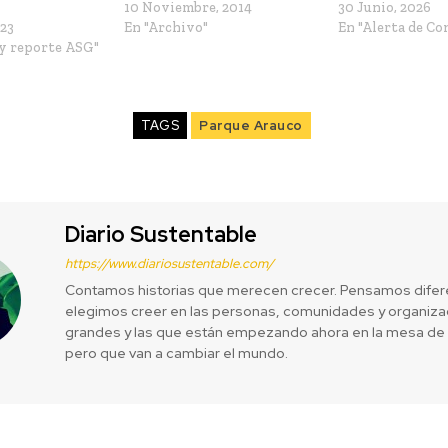
10 Noviembre, 2014
30 Junio, 2026
023
En "Archivo"
En "Alerta de Co
 y reporte ASG"
TAGS
Parque Arauco
Diario Sustentable
https://www.diariosustentable.com/
Contamos historias que merecen crecer. Pensamos difer
elegimos creer en las personas, comunidades y organizac
grandes y las que están empezando ahora en la mesa de 
pero que van a cambiar el mundo.