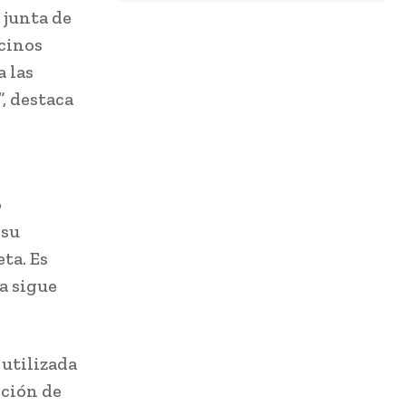
 junta de
cinos
 las
, destaca
o
 su
ta. Es
a sigue
 utilizada
cción de