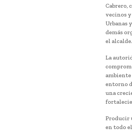
Cabrero, c
vecinos y
Urbanas y
demás org
el alcalde
La autori
compromet
ambiente 
entorno d
una creci
fortaleci
Producir 
en todo e