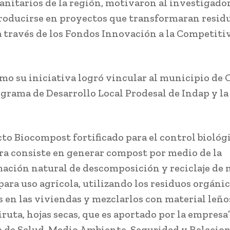
sanitarios de la región, motivaron al investigador
roducirse en proyectos que transformaran resid
a través de los Fondos Innovación a la Competiti
omo su iniciativa logró vincular al municipio de 
ograma de Desarrollo Local Prodesal de Indap y l
cto Biocompost fortificado para el control biológi
ra consiste en generar compost por medio de la
ación natural de descomposición y reciclaje de 
para uso agrícola, utilizando los residuos orgáni
 en las viviendas y mezclarlos con material leñ
iruta, hojas secas, que es aportado por la empresa”
e de Salud, Medio Ambiente, Seguridad y Relaci