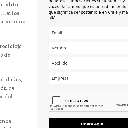
poderosas, innovaciones sustentables y
 inédito
voces de cambio que están redefiniendo 
liarios,
que significa ser sostenible en Chile y m
allá.
 la comuna
reciclaje
s de
alidades,
ión de
r del
gunos
Únete Aquí