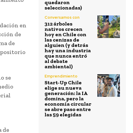
quedaron
seleccionadas)
Conversamos con
312 árboles
idación en
nativos crecen
cción de
hoy en Chile con
las cenizas de
ema de
alguien (y detrás
hay una industria
epositorio
que nunca entró
al debate
ambiental)
Emprendimiento
io se
Start-Up Chile
medio
elige su nueva
generación: la IA
rial
domina, pero la
economía circular
se abre paso entre
las 59 elegidas
a de