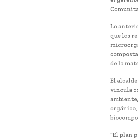
Comunitar
Lo anteri
que los r
microorga
compostaj
de la mate
El alcald
vincula c
ambiente,
orgánico,
biocompos
“El plan p