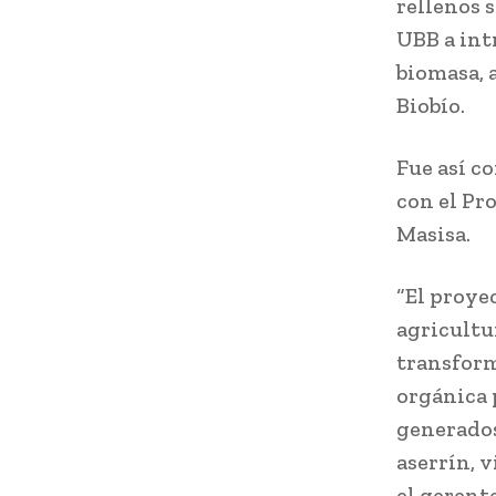
rellenos 
UBB a int
biomasa, 
Biobío.
Fue así c
con el Pr
Masisa.
“El proye
agricultu
transform
orgánica 
generados
aserrín, v
el gerent