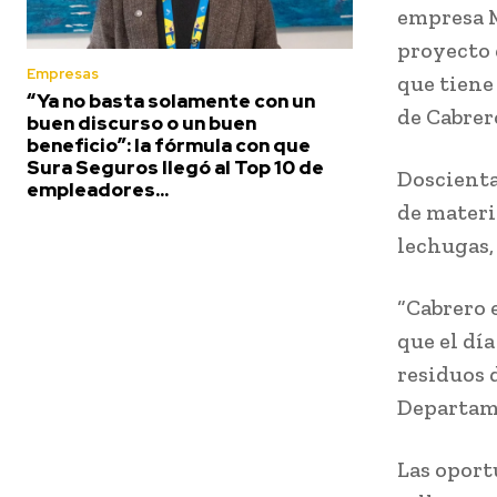
empresa M
proyecto 
Empresas
que tiene
“Ya no basta solamente con un
de Cabrero
buen discurso o un buen
beneficio”: la fórmula con que
Sura Seguros llegó al Top 10 de
Doscientas
empleadores...
de materi
lechugas,
“Cabrero 
que el dí
residuos 
Departame
Las oport