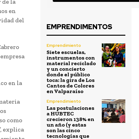
 de la
uos en
vidad del
EMPRENDIMENTOS
Emprendimiento
Cabrero
Siete escuelas,
a empresa
instrumentos con
material reciclado
y un concierto
donde el público
toca: la gira de Los
co en la
Cantos de Colores
en Valparaíso
materia
Emprendimiento
Las postulaciones
cos
a HUBTEC
crecieron 138% en
oso como
un año (y estas
, explica
son las cinco
tecnologías que
onamiento