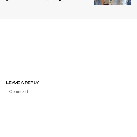
Previous article
Next article
Fundación Sura celebró
Nada Nos Detiene
cinco años en Chile con
(NND): acelerar el
presentación del libro
desarrollo económico
“Habitar un lugar en el
en territorios más
tiempo”
postergados
LEAVE A REPLY