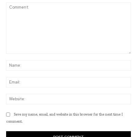
Comment:
Na
Ema
Web
Save my name, email, and website in this browser for the next time I
comment.