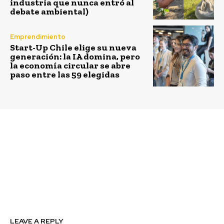
industria que nunca entró al
debate ambiental)
Emprendimiento
Start-Up Chile elige su nueva
generación: la IA domina, pero
la economía circular se abre
paso entre las 59 elegidas
Previous article
Next article
Tresmontes Lucchetti
WOM logra reciclar
obtuvo el Premio Carlos
más de 7 toneladas de
Vial Espantoso 2022
por
dispositivos
sus buenas prácticas
electrónicos en 2022 a
laborales
través de alianza con
Sodimac
LEAVE A REPLY