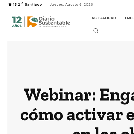
C
15.2
Santiago
Jueves, Agosto 6, 2026
ACTUALIDAD
EMP
Webinar: Enga
cómo activar e
en los o