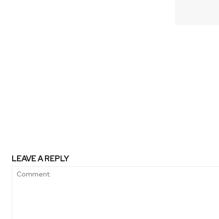
Previous article
Puerto de Ideas Valparaíso invita
sobre lo común con imperdibles 
conversaciones y espect
LEAVE A REPLY