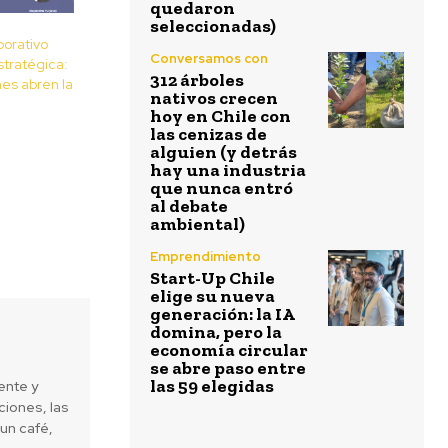
quedaron
seleccionadas)
porativo
Conversamos con
tratégica:
312 árboles
nes abren la
nativos crecen
hoy en Chile con
las cenizas de
alguien (y detrás
hay una industria
que nunca entró
al debate
ambiental)
Emprendimiento
Start-Up Chile
elige su nueva
generación: la IA
domina, pero la
economía circular
se abre paso entre
las 59 elegidas
ente y
iones, las
un café,