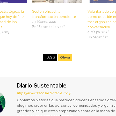
estratégica: la
Sostenibilidad: la
Voluntariado cor
que hoy define
transformación pendiente
como decisión es
dad de las
19 Marzo, 2021
tres organizacio
es
En "Sacando la voz"
conversación
, 2025
4 Mayo, 2026
En "Agenda"
TAGS
Olivia
Diario Sustentable
https://www.diariosustentable.com/
Contamos historias que merecen crecer. Pensamos difer
elegimos creer en las personas, comunidades y organizac
grandes y las que están empezando ahora en la mesa de 