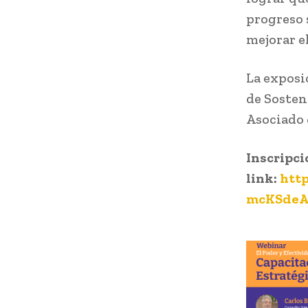
progreso 
mejorar e
La exposi
de Sosten
Asociado 
Inscripci
link:
htt
mcKSdeA