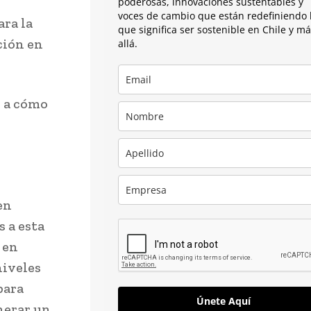
poderosas, innovaciones sustentables y
voces de cambio que están redefiniendo 
ra la
que significa ser sostenible en Chile y m
ción en
allá.
o a cómo
en
 a esta
 en
niveles
para
Únete Aquí
nerar un