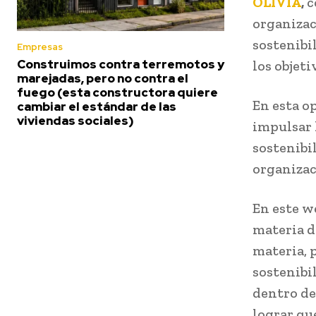
OLIVIA
,
c
organizac
sostenibi
Empresas
Construimos contra terremotos y
los objeti
marejadas, pero no contra el
fuego (esta constructora quiere
En esta o
cambiar el estándar de las
viviendas sociales)
impulsar 
sostenibil
organizac
En este we
materia d
materia, 
sostenibi
dentro de
lograr qu