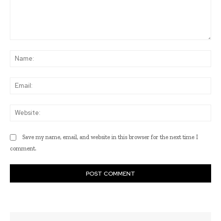
Comment:
Na
Ema
Web
Save my name, email, and website in this browser for the next time I
comment.