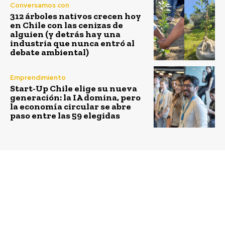
Conversamos con
312 árboles nativos crecen hoy
en Chile con las cenizas de
alguien (y detrás hay una
industria que nunca entró al
debate ambiental)
Emprendimiento
Start-Up Chile elige su nueva
generación: la IA domina, pero
la economía circular se abre
paso entre las 59 elegidas
Previous article
Next article
Chilenos insertan en la
Sintonizando, el
industria avícola
emprendimiento que
solución botánica que
busca volver al sistema
reemplaza el uso de
de trueque
antibióticos en aves