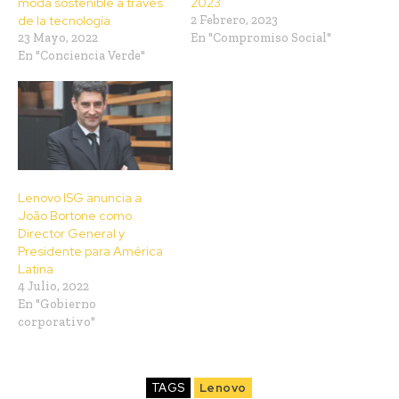
moda sostenible a través
2023
de la tecnología
2 Febrero, 2023
23 Mayo, 2022
En "Compromiso Social"
En "Conciencia Verde"
Lenovo ISG anuncia a
João Bortone como
Director General y
Presidente para América
Latina
4 Julio, 2022
En "Gobierno
corporativo"
TAGS
Lenovo