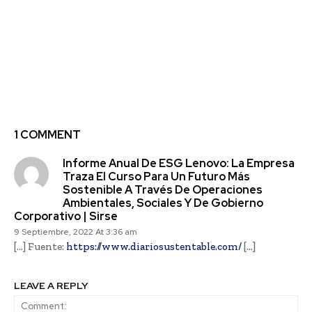
ASUS: multinacional
Despegar presenta su
taiwanesa informa
Reporte de
logros e iniciativas
Sustentabilidad 2021
relacionadas con el
cuidado
medioambiental en su
último reporte de
sostenibilidad
1 COMMENT
Informe Anual De ESG Lenovo: La Empresa
Traza El Curso Para Un Futuro Más
Sostenible A Través De Operaciones
Ambientales, Sociales Y De Gobierno
Corporativo | Sirse
9 Septiembre, 2022 At 3:36 am
[…] Fuente:
https://www.diariosustentable.com/
[…]
LEAVE A REPLY