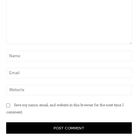
Comment:
Na
Ema
Web
Save my name, email, and website in this browser for the next time I
comment.