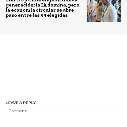
generación: la IA domina, pero
la economía circular se abre
paso entre las 59 elegidas
Previous article
Next article
Certificación CES
IQ-UV: llega a Chile
Hospitales: Aislación
ropa de trabajo hecha
térmica permite ahorro
con botellas PET
de energía de hasta 36%
anual en Primer
hospital Sustentable de
Chile
LEAVE A REPLY