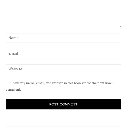
Comment:
Na
Ema
Web
Save my name, email, and website in this browser for the next time I
comment.