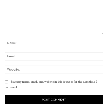
Comment:
Na
Ema
Web
Save my name, email, and website in this browser for the next time I
comment.