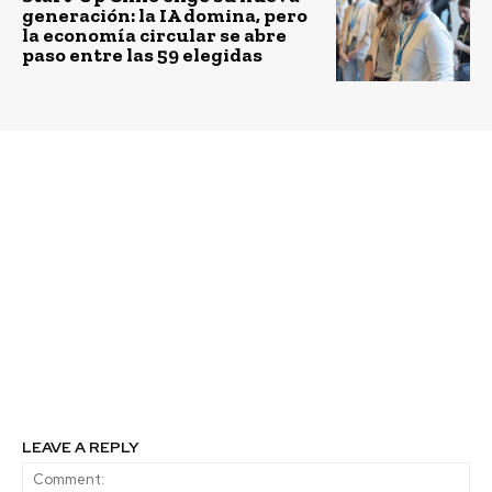
generación: la IA domina, pero
la economía circular se abre
paso entre las 59 elegidas
Previous article
Next article
Kopernikus Lab y
ASMAR Magallanes se
Servicio Local de
asocia con empresa
Educación Pública
privada y la academia
Llanquihue sellan
para impulsar
convenio de trabajo
proyectos de economía
conjunto en 5
circular
establecimientos
educacionales públicos
de la Región de Los
Lagos
LEAVE A REPLY