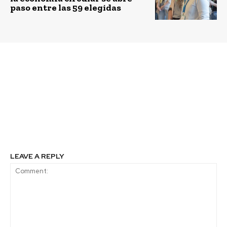
paso entre las 59 elegidas
Previous article
Next article
Por segundo año
Hospital Calvo
consecutivo, Natura es
Mackenna y Deysa Care
reconocido como
organizaron actividad
“Mejor Lugar Trabajar”
para niños en
para personas LGBTI+ en
tratamiento
Chile
oncológico
LEAVE A REPLY