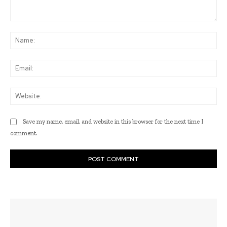
Comment:
Na
Ema
Web
Save my name, email, and website in this browser for the next time I
comment.