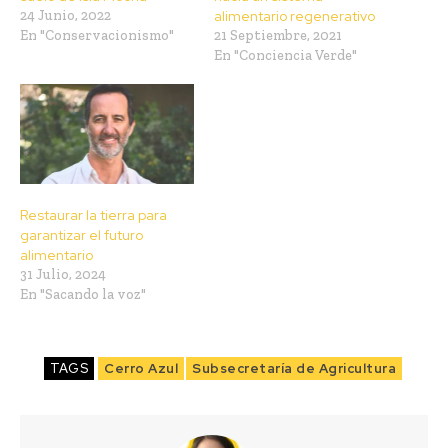
24 Junio, 2022
alimentario regenerativo
En "Conservacionismo"
21 Septiembre, 2021
En "Conciencia Verde"
Restaurar la tierra para
garantizar el futuro
alimentario
31 Julio, 2024
En "Sacando la voz"
TAGS
Cerro Azul
Subsecretaría de Agricultura