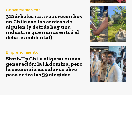
Conversamos con
312 árboles nativos crecen hoy
en Chile con las cenizas de
alguien (y detrás hay una
industria que nunca entró al
debate ambiental)
Emprendimiento
Start-Up Chile elige su nueva
generación: la IA domina, pero
la economía circular se abre
paso entre las 59 elegidas
Previous article
Next article
Exploración del
Desafío Levantemos
entorno natural: una
Chile lanza campaña
práctica olvidada en la
para mejorar