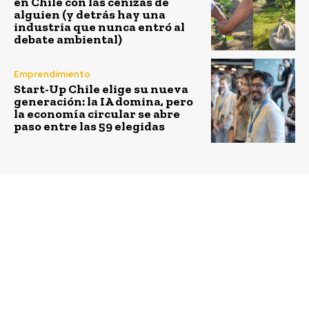
en Chile con las cenizas de
alguien (y detrás hay una
industria que nunca entró al
debate ambiental)
Emprendimiento
Start-Up Chile elige su nueva
generación: la IA domina, pero
la economía circular se abre
paso entre las 59 elegidas
Previous article
Next article
Un 95% de las empresas
En Chile 75% apoya que
en Chile tiene un
las personas puedan
programa de ética y la
refugiarse en otros
mitad declara haber
países para escapar de
cursado despidos por
la guerra o la
infracciones en esta
persecución según
materia
estudio de Ipsos