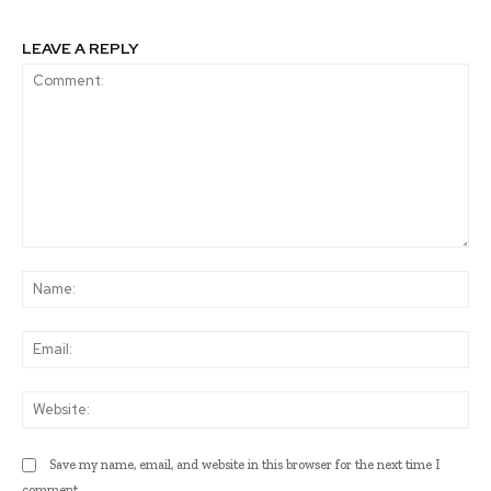
LEAVE A REPLY
Comment:
Na
Ema
Web
Save my name, email, and website in this browser for the next time I
comment.