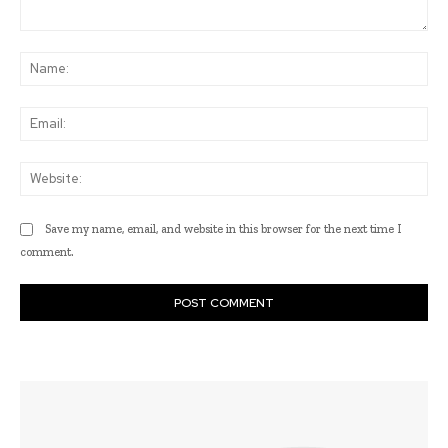
Comment:
Na
Ema
Web
Save my name, email, and website in this browser for the next time I
comment.