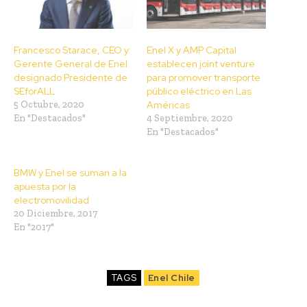
Francesco Starace, CEO y
Enel X y AMP Capital
Gerente General de Enel
establecen joint venture
designado Presidente de
para promover transporte
SEforALL
público eléctrico en Las
5 Octubre, 2020
Américas
En "Destacados"
4 Septiembre, 2020
En "Destacados"
BMW y Enel se suman a la
apuesta por la
electromovilidad
20 Diciembre, 2017
En "2017"
TAGS
Enel Chile