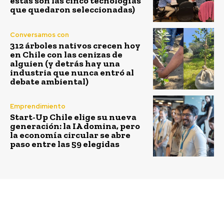
estas son las cinco tecnologías
que quedaron seleccionadas)
Conversamos con
312 árboles nativos crecen hoy
en Chile con las cenizas de
alguien (y detrás hay una
industria que nunca entró al
debate ambiental)
Emprendimiento
Start-Up Chile elige su nueva
generación: la IA domina, pero
la economía circular se abre
paso entre las 59 elegidas
Previous article
Next article
EDF Renewables Chile y
Enel Distribución