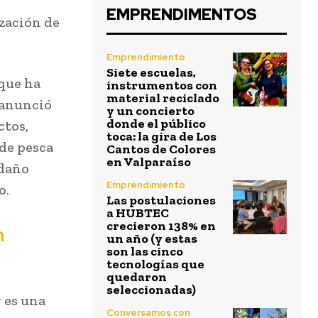
EMPRENDIMENTOS
zación de
Emprendimiento
Siete escuelas,
 que ha
instrumentos con
material reciclado
 anunció
y un concierto
donde el público
ctos,
toca: la gira de Los
de pesca
Cantos de Colores
en Valparaíso
 daño
Emprendimiento
o.
Las postulaciones
a HUBTEC
crecieron 138% en
n
un año (y estas
son las cinco
tecnologías que
quedaron
seleccionadas)
 es una
Conversamos con