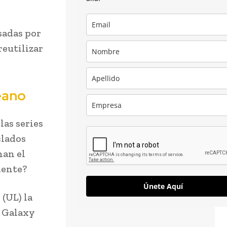
sadas por
reutilizar
éano
las series
clados
nan el
iente?
Únete Aquí
(UL) la
s Galaxy