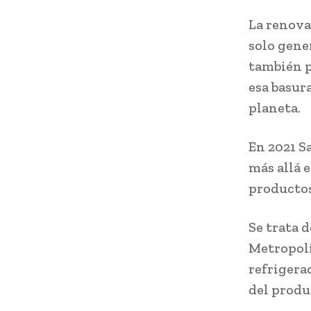
La renova
solo gene
también p
esa basur
planeta.
En 2021 S
más allá 
productos
Se trata 
Metropoli
refrigerad
del produ