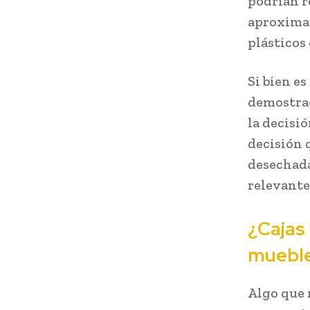
podrían r
aproximad
plásticos 
Si bien es
demostrad
la decisi
decisión 
desechada
relevante
¿Cajas
muebl
Algo que 