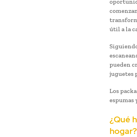
oportunid
comenzand
transfor
útil a la c
Siguiendo
escaneand
pueden cr
juguetes p
Los packa
espumas y
¿Qué h
hogar?