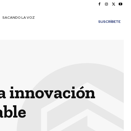
SACANDO LA VOZ
SUSCRÍBETE
a innovación
able