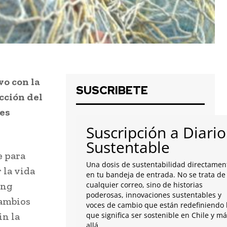
o con la
SUSCRIBETE
cción del
les
Suscripción a Diario
Sustentable
e para
Una dosis de sustentabilidad directamen
 la vida
en tu bandeja de entrada. No se trata de
ung
cualquier correo, sino de historias
poderosas, innovaciones sustentables y
cambios
voces de cambio que están redefiniendo 
in la
que significa ser sostenible en Chile y m
allá.