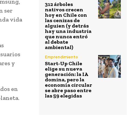
Samsung,
312 árboles
nativos crecen
n ser
hoy en Chile con
nda vida
las cenizas de
alguien (y detrás
hay una industria
que nunca entró
al debate
as
ambiental)
usuarios
Emprendimiento
ares y
Start-Up Chile
elige su nueva
generación: la IA
domina, pero la
economía circular
ados en
se abre paso entre
las 59 elegidas
planeta.