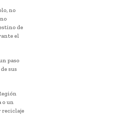
lo, no
ino
estino de
vante el
 un paso
 de sus
 Región
 o un
 reciclaje