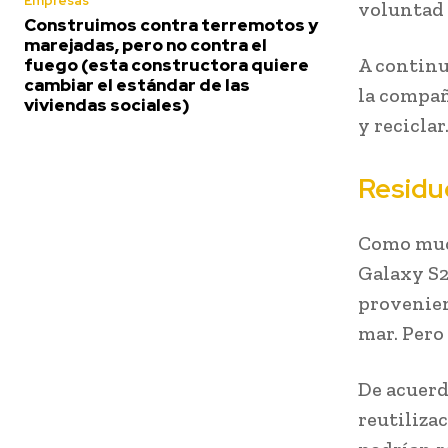
Empresas
voluntad 
Construimos contra terremotos y
marejadas, pero no contra el
A continu
fuego (esta constructora quiere
cambiar el estándar de las
la compañí
viviendas sociales)
y reciclar
Residu
Como much
Galaxy S2
provenien
mar. Pero
De acuerd
reutiliza