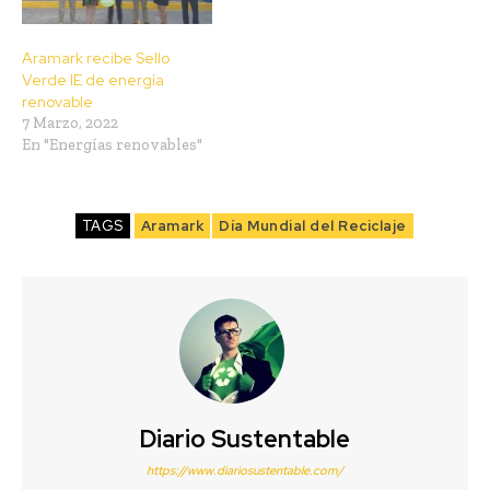
Aramark recibe Sello
Verde IE de energía
renovable
7 Marzo, 2022
En "Energías renovables"
TAGS
Aramark
Día Mundial del Reciclaje
Diario Sustentable
https://www.diariosustentable.com/