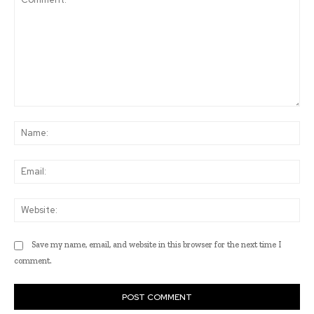
Comment:
Na
Ema
Web
Save my name, email, and website in this browser for the next time I
comment.