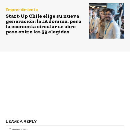
Emprendimiento
Start-Up Chile elige su nueva
generación: la IA domina, pero
la economía circular se abre
paso entre las 59 elegidas
Previous article
Next article
PepsiCo anuncia el
Cristalerías Chile y
lanzamiento de la
Circularis impulsan
segunda edición de
inédito proyecto en
Planet Love para seguir
Chile de reciclaje de
inspirando a las
vidrio laminado para
personas a tomar acción
crear envases y botellas
por el planeta
de vidrio
LEAVE A REPLY