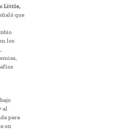
 Little,
señaló que
ambio
en los
,
demias,
safíos
bajo
 al
ada para
ia un