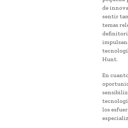
de innova
sentir ta
temas rel
definitor
impulsand
tecnologí
Hunt.
En cuanto
oportunid
sensibiliz
tecnologí
los esfue
especiali