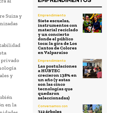
EMPRENDIMENTOS
tra al
re Suiza y
Emprendimiento
Siete escuelas,
anizadas
instrumentos con
material reciclado
y un concierto
donde el público
toca: la gira de Los
tabilidad
Cantos de Colores
sta
en Valparaíso
r privado
Emprendimiento
Las postulaciones
nología
a HUBTEC
ales y
crecieron 138% en
un año (y estas
son las cinco
tecnologías que
quedaron
mbién
seleccionadas)
ón en la
Conversamos con
312 árboles
unidades