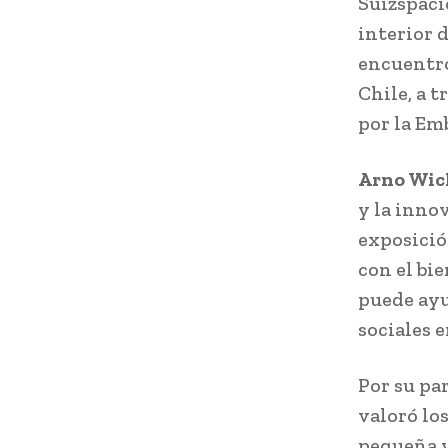
Suizspacio
interior 
encuentro
Chile, a 
por la Em
Arno Wic
y la innov
exposició
con el bi
puede ayu
sociales 
Por su pa
valoró los
pequeña y