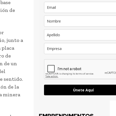
 base
ción de
or
o, junto a
 placa
ro de
ón de un
del
e sentido.
ón de la
Únete Aquí
ia minera