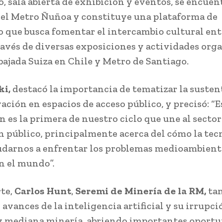
, sala abierta de exhibición y eventos, se encuen
del Metro Ñuñoa y constituye una plataforma de
 que busca fomentar el intercambio cultural ent
través de diversas exposiciones y actividades org
bajada Suiza en Chile y Metro de Santiago.
ki,
destacó la importancia de tematizar la susten
ación en espacios de acceso público, y precisó: “E
n es la primera de nuestro ciclo que une al secto
en público, principalmente acerca del cómo la tec
darnos a enfrentar los problemas medioambient
en el mundo”.
rte,
Carlos Hunt
,
Seremi de Minería de la RM,
ta
 avances de la inteligencia artificial y su irrupci
 mediana minería, abriendo importantes oport