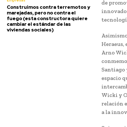
Empresas
de promov
Construimos contra terremotos y
innovador
marejadas, pero no contra el
fuego (esta constructora quiere
tecnologí
cambiar el estándar de las
viviendas sociales)
Asimismo,
Heraeus, 
Arno Wick
conmemora
Santiago 
espacio q
intercamb
Wicki y O
relación e
a la inno