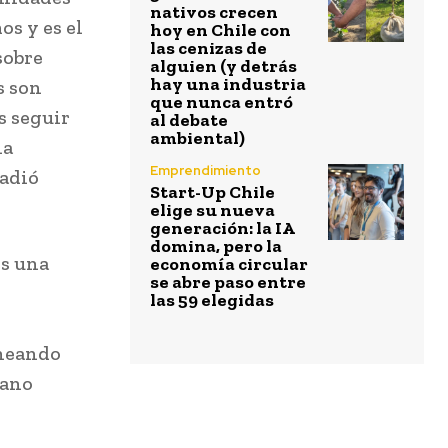
nativos crecen
s y es el
hoy en Chile con
las cenizas de
sobre
alguien (y detrás
hay una industria
s son
que nunca entró
s seguir
al debate
ambiental)
la
Emprendimiento
ñadió
Start-Up Chile
elige su nueva
generación: la IA
domina, pero la
es una
economía circular
se abre paso entre
las 59 elegidas
ineando
mano