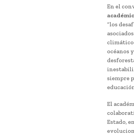
En el con
académico
“los desa
asociados
climático
océanos y
desforest
inestabil
siempre p
educación
El académ
colaborati
Estado, e
evolucion