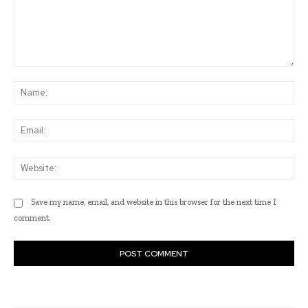
Comment:
Na
Ema
Web
Save my name, email, and website in this browser for the next time I
comment.