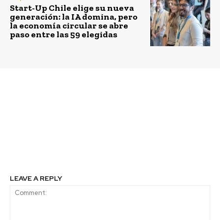
Start-Up Chile elige su nueva
generación: la IA domina, pero
la economía circular se abre
paso entre las 59 elegidas
Previous article
Next article
Startup Egg: 100 mil
Red de Mentores del
becas gratuitas para
Salmón cierra su
estudiar programación
primera versión
desde cero
apoyando más de 20
emprendimientos del
sur austral
LEAVE A REPLY