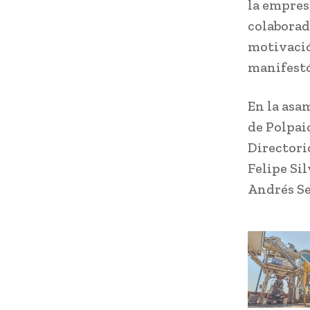
la empres
colaborad
motivació
manifest
En la asa
de Polpaic
Directori
Felipe Sil
Andrés Se