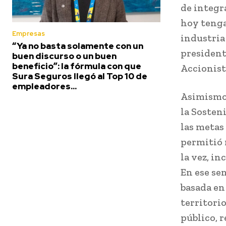
de integr
hoy tenga
Empresas
industria
“Ya no basta solamente con un
president
buen discurso o un buen
beneficio”: la fórmula con que
Accionist
Sura Seguros llegó al Top 10 de
empleadores...
Asimismo,
la Sosten
las metas
permitió 
la vez, i
En ese sen
basada en 
territori
público, 