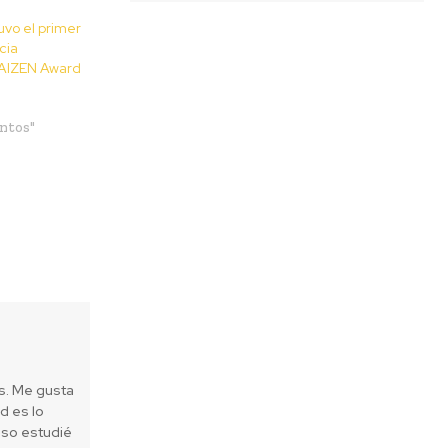
uvo el primer
cia
KAIZEN Award
ntos"
es. Me gusta
d es lo
eso estudié