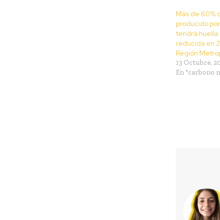
Más de 60% d
producido por
tendrá huella
reducida en 2
Región Metrop
13 Octubre, 2
En "carbono n