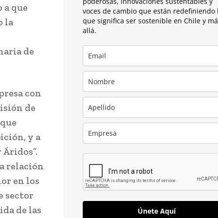
poderosas, innovaciones sustentables y
o a que
voces de cambio que están redefiniendo 
 la
que significa ser sostenible en Chile y m
allá.
naria de
presa con
isión de
 que
ción, y a
 Áridos”.
na relación
lor en los
e sector
ida de las
Únete Aquí