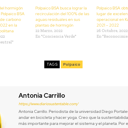
el hormigón
Polpaico BSA busca lograr la
Polpaico BSA obt
 Polpaico BSA
recirculación del 100% de las
lugar de excelen
 de carbono
aguas residuales en sus
operacional en 
022 en la
plantas de hormigón
2021 – 2022
olitana
22 Marzo, 2022
26 Octubre, 2022
022
En "Conciencia Verde"
En "Reconocimie
eutral"
TAGS
Polpaico
Antonia Carrillo
https://www.diariosustentable.com/
Antonia Carrillo. Periodista de la universidad Diego Portal
andar en bicicleta y hacer yoga. Creo que la sustentabilida
más importante para mejorar el sistema y el planeta. Por 