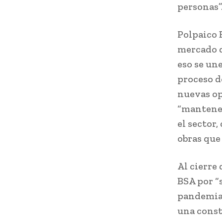
personas”
Polpaico B
mercado d
eso se une
proceso d
nuevas op
“mantenem
el sector
obras que
Al cierre 
BSA por “
pandemia,
una const