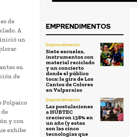
nes de
EMPRENDIMENTOS
lado. A
 inició un
Emprendimiento
plorar
Siete escuelas,
instrumentos con
material reciclado
antes en
y un concierto
donde el público
cción de
toca: la gira de Los
Cantos de Colores
en Valparaíso
Emprendimiento
de Polpaico
Las postulaciones
 de
a HUBTEC
crecieron 138% en
mún y con
un año (y estas
son las cinco
que exhibe
tecnologías que