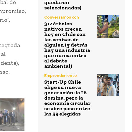
bal de
quedaron
seleccionadas)
ompromiso,
Conversamos con
io”,
312 árboles
nativos crecen
hoy en Chile con
las cenizas de
ntegrada
alguien (y detrás
hay una industria
 al
que nunca entró
al debate
idente),
ambiental)
sso,
Emprendimiento
Start-Up Chile
elige su nueva
generación: la IA
domina, pero la
economía circular
se abre paso entre
las 59 elegidas