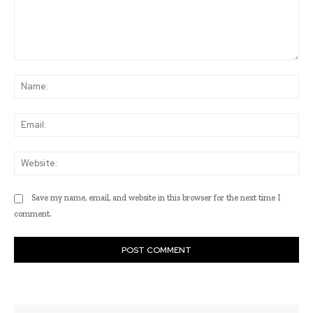
Comment:
Na
Ema
Web
Save my name, email, and website in this browser for the next time I
comment.