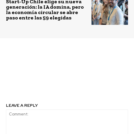
Start-Up Chile elige su nueva
generación: la IA domina, pero
la economía circular se abre
paso entre las 59 elegidas
Previous article
Next article
Universidad de Chile
Avanza proyecto para
firma convenio con
recuperar Araucarias en
Fundación Rewilding
zonas degradadas
Chile para la
conservación de la
naturaleza
LEAVE A REPLY