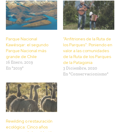
Parque Nacional
“Anfitriones de la Ruta de
Kawésqar: el segundo
los Parques”: Poniendo en
Parque Nacional más
valor a las comunidades
grande de Chile
de la Ruta de los Parques
16 Enero, 2019
de la Patagonia
En "2019"
3 Diciembre, 2020
En "Conservacionismo"
Rewilding o restauración
ecológica: Cinco años