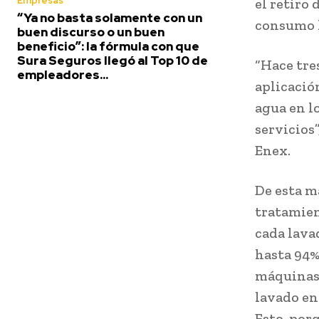
Empresas
el retiro
“Ya no basta solamente con un
consumo 
buen discurso o un buen
beneficio”: la fórmula con que
Sura Seguros llegó al Top 10 de
“Hace tre
empleadores...
aplicació
agua en l
servicios
Enex.
De esta m
tratamien
cada lava
hasta 94%
máquinas 
lavado en
Esto, por