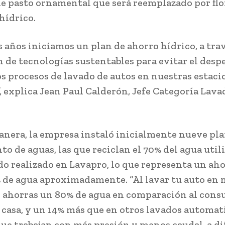
 de pasto ornamental que será reemplazado por flo
hídrico.
s años iniciamos un plan de ahorro hídrico, a trav
n de tecnologías sustentables para evitar el desp
os procesos de lavado de autos en nuestras estaci
”, explica Jean Paul Calderón, Jefe Categoría Lava
anera, la empresa instaló inicialmente nueve pla
to de aguas, las que reciclan el 70% del agua util
do realizado en Lavapro, lo que representa un ah
 de agua aproximadamente. “Al lavar tu auto en 
ahorras un 80% de agua en comparación al cons
 casa, y un 14% más que en otros lavados automat
que trabajan con más presión y menos caudal, a di