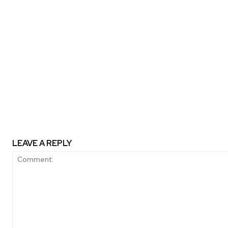
Previous article
Desafío de más belleza y menos r
y start-up SUDA promueven biene
personas que aportan a la limpie
naturales
LEAVE A REPLY