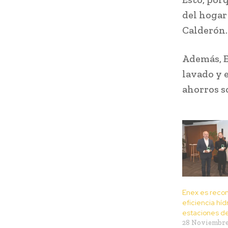
del hogar
Calderón.
Además, E
lavado y 
ahorros so
Enex es recon
eficiencia híd
estaciones de
28 Noviembre