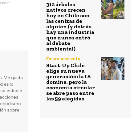
erde"
312 árboles
nativos crecen
hoy en Chile con
las cenizas de
alguien (y detrás
hay una industria
que nunca entró
al debate
ambiental)
Emprendimiento
Start-Up Chile
elige su nueva
generación: la IA
es. Me gusta
domina, pero la
d es lo
economía circular
eso estudié
se abre paso entre
 acciones
las 59 elegidas
periodismo
sión sobre