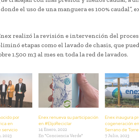
 donde el uso de una manguera es 100% caudal”, e
nex realizó la revisión e intervención del proces
eliminó etapas como el lavado de chasis, que pue
bre 1.500 m3 al mes en toda la red de lavados.
ocido por
Enex renueva su participación
Enex inaugura p
rica en
en #ElijoReciclar
cogeneración en 
 servicio
14 Enero, 2022
Serrano de Torre
, 2023
En "Conciencia Verde"
7 Julio, 2023