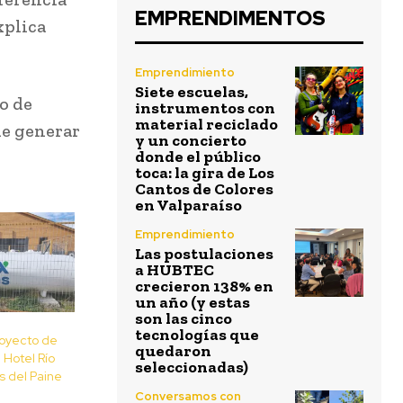
EMPRENDIMENTOS
xplica
Emprendimiento
Siete escuelas,
o de
instrumentos con
material reciclado
de generar
y un concierto
donde el público
toca: la gira de Los
Cantos de Colores
en Valparaíso
Emprendimiento
Las postulaciones
a HUBTEC
crecieron 138% en
un año (y estas
son las cinco
tecnologías que
royecto de
quedaron
Hotel Río
seleccionadas)
s del Paine
Conversamos con