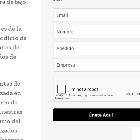
ra de bajo
és de la
erdicio de
ones de
dos de
ntas de
izada en
orro de
nuestras
Únete Aquí
umo del
izados.
ferencia