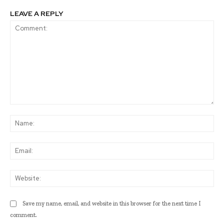
LEAVE A REPLY
Comment:
Na
Ema
Web
Save my name, email, and website in this browser for the next time I
comment.