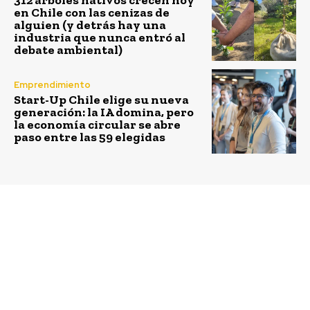
312 árboles nativos crecen hoy
en Chile con las cenizas de
alguien (y detrás hay una
industria que nunca entró al
debate ambiental)
Emprendimiento
Start-Up Chile elige su nueva
generación: la IA domina, pero
la economía circular se abre
paso entre las 59 elegidas
Previous article
Next article
Buk se suma a la red
Grupo Central levanta
global de
capital por US$3
emprendimiento
millones y prepara
Endeavor
planes de expansión a
Perú y Brasil