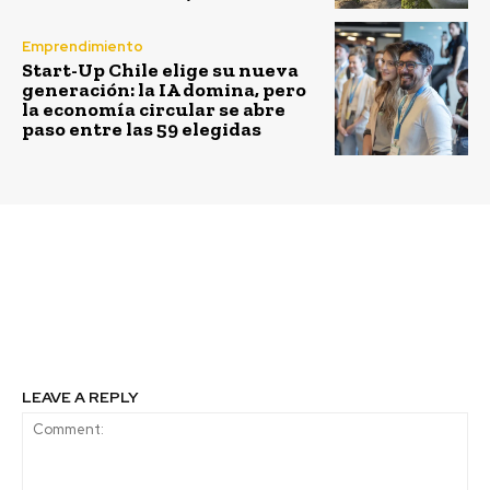
Emprendimiento
Start-Up Chile elige su nueva
generación: la IA domina, pero
la economía circular se abre
paso entre las 59 elegidas
Previous article
Next article
Se aprueba y publica la
Volvo Chile lanza bus
Estrategia Nacional de
eléctrico en Santiago
Electromovilidad
LEAVE A REPLY