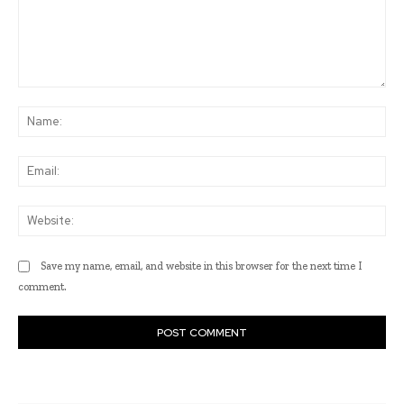
Comment:
Na
Ema
Web
Save my name, email, and website in this browser for the next time I
comment.