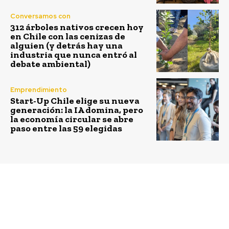
Conversamos con
312 árboles nativos crecen hoy
en Chile con las cenizas de
alguien (y detrás hay una
industria que nunca entró al
debate ambiental)
Emprendimiento
Start-Up Chile elige su nueva
generación: la IA domina, pero
la economía circular se abre
paso entre las 59 elegidas
Previous article
Next article
Se inicia la temporada
SAP Concur da ocho
de vendimia en los
recomendaciones para
valles de Casablanca,
viajes más sustentables
Colchagua y el Maule