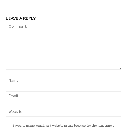
LEAVE A REPLY
Comment:
Na
Ema
Web
Save my name, email, and website in this browser for the next time I