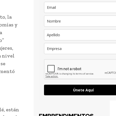
o, la
nomías y
a
o”
jeres,
a nivel
 se
umentó
Únete Aquí
lé, están