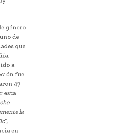
uy
de género
 uno de
dades que
ñía.
ido a
pción fue
aron 47
r esta
echo
emente la
ío
”,
ncia en