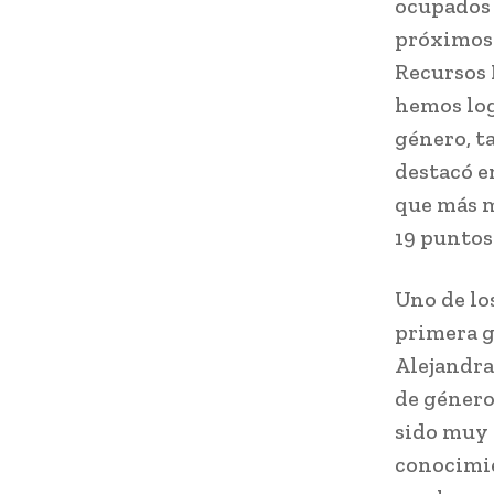
ocupados 
próximos 
Recursos 
hemos log
género, t
destacó e
que más m
19 puntos
Uno de lo
primera g
Alejandra
de género
sido muy 
conocimie