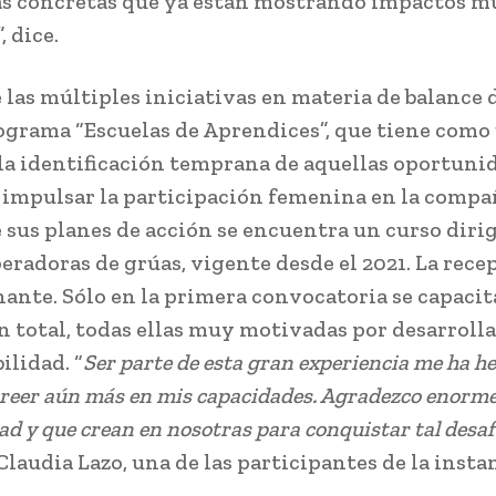
as concretas que ya están mostrando impactos m
, dice.
 las múltiples iniciativas en materia de balance 
rograma “Escuelas de Aprendices”, que tiene como
 la identificación temprana de aquellas oportuni
impulsar la participación femenina en la compa
 sus planes de acción se encuentra un curso dirig
eradoras de grúas, vigente desde el 2021. La rece
ante. Sólo en la primera convocatoria se capacit
n total, todas ellas muy motivadas por desarrolla
ilidad. “
Ser parte de esta gran experiencia me ha h
 creer aún más en mis capacidades. Agradezco enorm
d y que crean en nosotras para conquistar tal desaf
laudia Lazo, una de las participantes de la insta