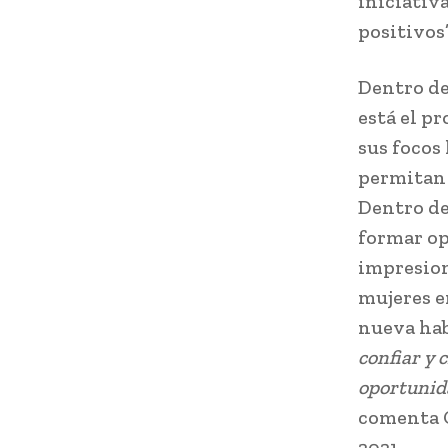
iniciativ
positivos”
Dentro de
está el p
sus focos
permitan 
Dentro de
formar op
impresion
mujeres e
nueva hab
confiar y
oportunida
comenta C
2021.