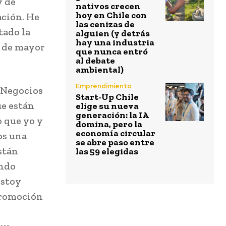
y de
nativos crecen
hoy en Chile con
ación. He
las cenizas de
tado la
alguien (y detrás
hay una industria
o de mayor
que nunca entró
al debate
ambiental)
Emprendimiento
e Negocios
Start-Up Chile
ue están
elige su nueva
generación: la IA
o que yo y
domina, pero la
economía circular
os una
se abre paso entre
stán
las 59 elegidas
ando
Estoy
promoción