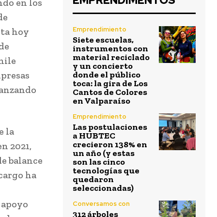
EMPRENDIMENTOS
ndo en los
de
Emprendimiento
sta hoy
Siete escuelas,
 de
instrumentos con
material reciclado
hile
y un concierto
mpresas
donde el público
toca: la gira de Los
vanzando
Cantos de Colores
en Valparaíso
Emprendimiento
Las postulaciones
e la
a HUBTEC
crecieron 138% en
en 2021,
un año (y estas
de balance
son las cinco
tecnologías que
 cargo ha
quedaron
seleccionadas)
y apoyo
Conversamos con
312 árboles