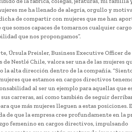
ibido de la fábrica, colegas, jefaturas, mi familia 
jeres me ha llenado de alegría, orgullo y motiv
 dicha de compartir con mujeres que me han apor
e que somos capaces de tomarnos cualquier carg
ilidad que nos propongamos”.
rte, Úrsula Preisler, Business Executive Officer d
s de Nestlé Chile, valora ser una de las mujeres q
 la alta dirección dentro de la compañía. “Sient
 mujeres que estamos en cargos directivos tenem
onsabilidad al ser un ejemplo para aquellas que e
 sus carreras, así como también de seguir derrib
para que más mujeres lleguen a estas posiciones. 
a de que la empresa cree profundamente en la 
azgo femenino en cargos directivos, impulsando