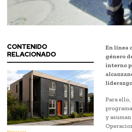
CONTENIDO
En línea 
RELACIONADO
género de
interno p
alcanzand
liderazgo
Para ello
programa
y asuman 
Operacion