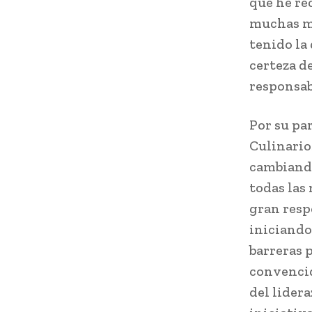
que he rec
muchas mu
tenido la
certeza d
responsab
Por su pa
Culinario
cambiando
todas las
gran resp
iniciando
barreras 
convencid
del lider