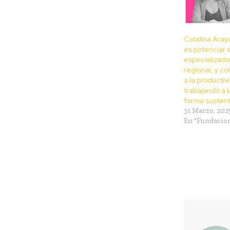
Catalina Aray
es potenciar e
especializado 
regional, y con
a la productiv
trabajando a l
forma sustent
31 Marzo, 202
En "Fundacio