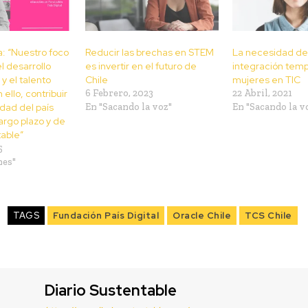
a: “Nuestro foco
Reducir las brechas en STEM
La necesidad de
l desarrollo
es invertir en el futuro de
integración temp
y el talento
Chile
mujeres en TIC
 ello, contribuir
6 Febrero, 2023
22 Abril, 2021
idad del país
En "Sacando la voz"
En "Sacando la v
argo plazo y de
able”
5
nes"
TAGS
Fundación País Digital
Oracle Chile
TCS Chile
Diario Sustentable