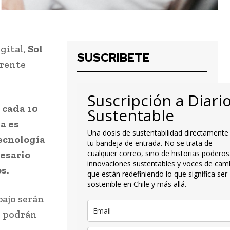
gital,
Sol
SUSCRIBETE
erente
Suscripción a Diari
 cada 10
Sustentable
a es
Una dosis de sustentabilidad directamente
tecnología
tu bandeja de entrada. No se trata de
cesario
cualquier correo, sino de historias poderos
innovaciones sustentables y voces de cam
s.
que están redefiniendo lo que significa ser
sostenible en Chile y más allá.
bajo serán
o podrán