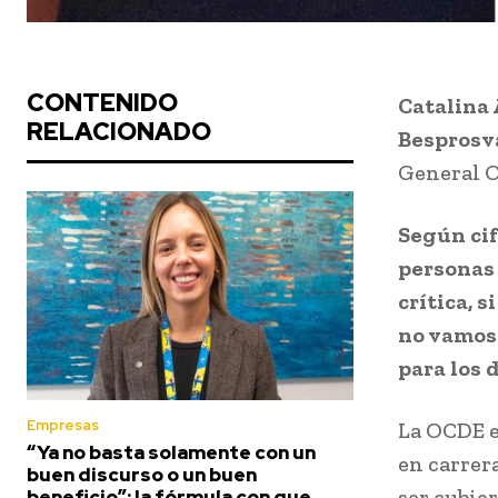
CONTENIDO
Catalina
RELACIONADO
Besprosv
General O
Según cif
personas 
crítica, 
no vamos 
para los 
Empresas
La OCDE e
“Ya no basta solamente con un
en carrer
buen discurso o un buen
ser cubie
beneficio”: la fórmula con que