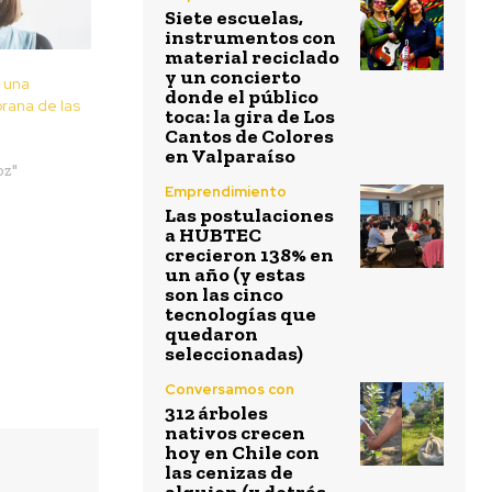
Siete escuelas,
instrumentos con
material reciclado
y un concierto
 una
donde el público
rana de las
toca: la gira de Los
Cantos de Colores
en Valparaíso
oz"
Emprendimiento
Las postulaciones
a HUBTEC
crecieron 138% en
un año (y estas
son las cinco
tecnologías que
quedaron
seleccionadas)
Conversamos con
312 árboles
nativos crecen
hoy en Chile con
las cenizas de