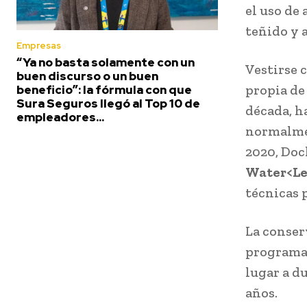
el uso de
teñido y 
Empresas
“Ya no basta solamente con un
Vestirse 
buen discurso o un buen
propia de
beneficio”: la fórmula con que
Sura Seguros llegó al Top 10 de
década, h
empleadores...
normalmen
2020, Doc
Water<Le
técnicas 
La conser
programa 
lugar a d
años.