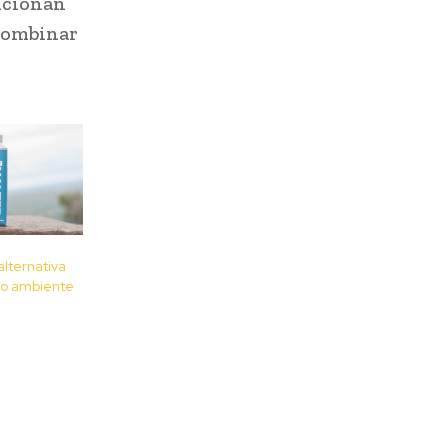
ncionan
 combinar
lternativa
io ambiente