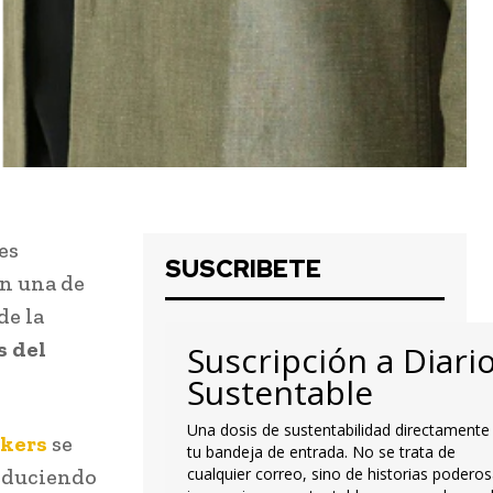
es
SUSCRIBETE
en una de
de la
s del
Suscripción a Diari
Sustentable
Una dosis de sustentabilidad directamente
ckers
se
tu bandeja de entrada. No se trata de
reduciendo
cualquier correo, sino de historias poderos