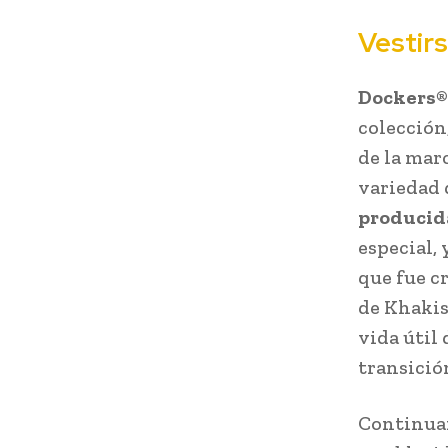
Vestir
Dockers® 
colección,
de la mar
variedad 
producid
especial,
que fue c
de Khakis
vida útil
transició
Continuan