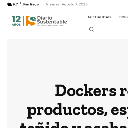
C
9.7
Santiago
Viernes, Agosto 7, 2026
ACTUALIDAD
EMP
Dockers r
productos, es
teñido y acaba