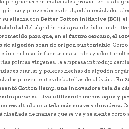
do programas con materiales provenientes de gra
rgánico y proveedores de algodón reciclado; ad
 su alianza con
Better Cotton Initiative (BCI)
, e
tabilidad del algodón más grande del mundo.
Do
rometido para que, en el futuro cercano, el 10
 de algodón sean de origen sustentable.
Como 
reducir el uso de fuentes naturales y adoptar alt
erias primas vírgenes, la empresa introdujo camis
vidades diarias y poleras hechas de algodón orgá
icladas provenientes de botellas de plástico.
En 20
esentó Cotton Hemp, una innovadora tela de c
ado que se cultiva utilizando menos agua y pes
mo resultado una tela más suave y duradera.
Co
 diseñada de manera que se ve y se siente como 