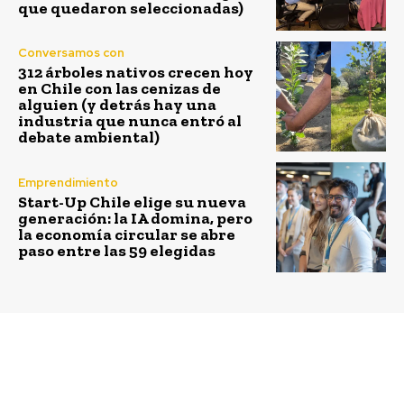
que quedaron seleccionadas)
Conversamos con
312 árboles nativos crecen hoy
en Chile con las cenizas de
alguien (y detrás hay una
industria que nunca entró al
debate ambiental)
Emprendimiento
Start-Up Chile elige su nueva
generación: la IA domina, pero
la economía circular se abre
paso entre las 59 elegidas
Previous article
Next article
Natura Chile firma
Grupo Saesa benefició a
alianza con Betterfly
más de 7 mil personas a