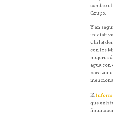
cambio cli
Grupo.
Y en segu
iniciativ
Chile) de
con los M
mujeres de
agua con 
para zonas
menciona
El
Informe
que exist
financiaci