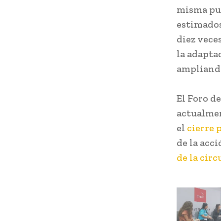
misma pue
estimados
diez vece
la adaptac
ampliando
El Foro d
actualmen
el
cierre 
de la acci
de la circ