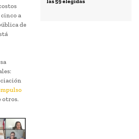
las 59 elegidas
costos
 cinco a
pública de
stá
lsa
les:
anciación
 impulso
e otros.