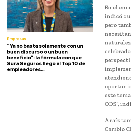
En el enc
indicó que
pero tamb
necesitan 
Empresas
naturaleza
“Ya no basta solamente con un
celebrado
buen discurso o un buen
beneficio”: la fórmula con que
perspecti
Sura Seguros llegó al Top 10 de
implement
empleadores...
atendiend
oportunid
este tema
ODS”, indi
A raíz ta
Cambio Cl