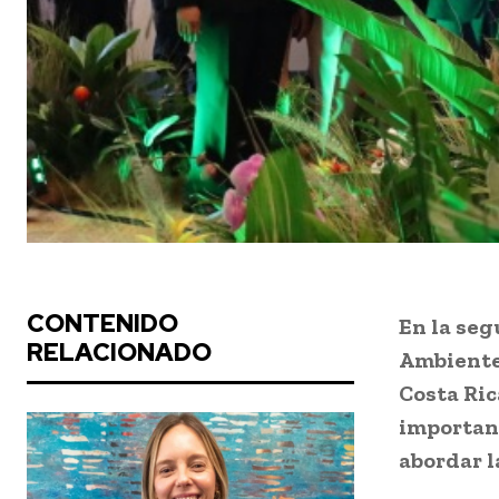
CONTENIDO
En la seg
RELACIONADO
Ambiente 
Costa Ric
importanc
abordar la