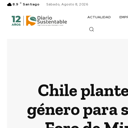
C
8.9
Santiago
Sábado, Agosto 8, 2026
ACTUALIDAD
EMP
Chile plant
género para s
Foro de Mi