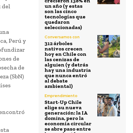
crecieron 138% en
 del
un año (y estas
son las cinco
tecnologías que
quedaron
seleccionadas)
 una
Conversamos con
ca, Perú y
312 árboles
nativos crecen
rofundizar
hoy en Chile con
iones de
las cenizas de
alguien (y detrás
cosecha de
hay una industria
que nunca entró
eza (SbN)
al debate
aíses
ambiental)
Emprendimiento
Start-Up Chile
elige su nueva
encontró
generación: la IA
domina, pero la
economía circular
se abre paso entre
esta