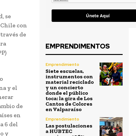
d, se
Únete Aquí
 Chile con
 través de
ara
EMPRENDIMENTOS
PP)
Emprendimiento
Siete escuelas,
instrumentos con
ro
material reciclado
a y el
y un concierto
donde el público
enerar
toca: la gira de Los
Cantos de Colores
cambio de
en Valparaíso
aíses en
Emprendimiento
a 6 del
Las postulaciones
a HUBTEC
o y