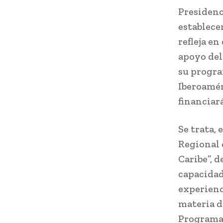
Presidenc
establecer
refleja en
apoyo del
su progra
Iberoamér
financiar
Se trata, 
Regional 
Caribe”, d
capacidad
experienc
materia d
Programa 