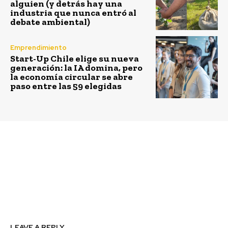
alguien (y detrás hay una
industria que nunca entró al
debate ambiental)
Emprendimiento
Start-Up Chile elige su nueva
generación: la IA domina, pero
la economía circular se abre
paso entre las 59 elegidas
Previous article
Next article
Implementan
AIEP se suma a la
electroterminal para la
electromovilidad tras
flota de reparto
sellar acuerdo con
eléctrica más grande de
Gildemeister Autos
Sudamérica
LEAVE A REPLY