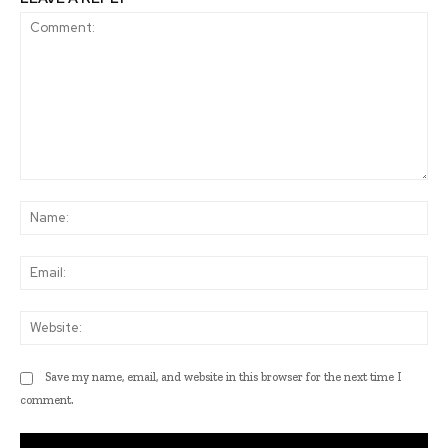
Comment:
Na
Ema
Web
Save my name, email, and website in this browser for the next time I
comment.