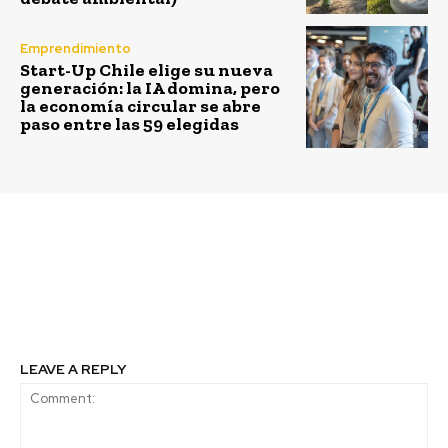
Emprendimiento
Start-Up Chile elige su nueva
generación: la IA domina, pero
la economía circular se abre
paso entre las 59 elegidas
Previous article
Next article
Sobre las empresas y su
Chile cero emisiones:
paso necesario a la
un cambio profundo y
sostenibilidad
una necesidad urgente
LEAVE A REPLY