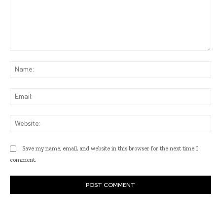
Comment:
Na
Ema
Web
Save my name, email, and website in this browser for the next time I
comment.