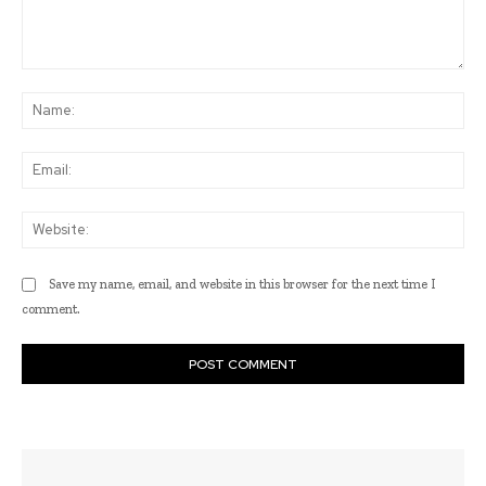
Comment:
Na
Ema
Web
Save my name, email, and website in this browser for the next time I
comment.