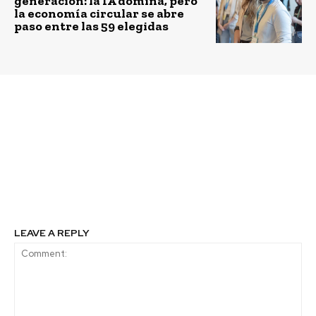
generación: la IA domina, pero
la economía circular se abre
paso entre las 59 elegidas
Previous article
Next article
Municipalidad de
Tour de Reparaciones
Frutillar y Transelec se
Worn Wear 2022:
unen para Programa de
Iniciativa de Patagonia
reciclaje orgánico
busca darle una
domiciliario
segunda oportunidad a
tus prendas
LEAVE A REPLY