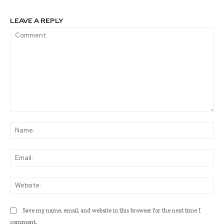
LEAVE A REPLY
Comment:
Na
Ema
Web
Save my name, email, and website in this browser for the next time I
comment.