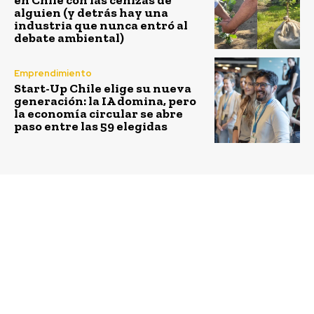
en Chile con las cenizas de
alguien (y detrás hay una
industria que nunca entró al
debate ambiental)
Emprendimiento
Start-Up Chile elige su nueva
generación: la IA domina, pero
la economía circular se abre
paso entre las 59 elegidas
Previous article
Next article
Emprendedoras del sur
Limpieza de playas
de Chile fueron
impulsada por
premiadas por Grupo
Salmones Camanchaca
Saesa gracias al
busca recolectar casi 53
programa Mujeres con
toneladas de residuos
Energía
en Fiordos Reñihue y
Comau