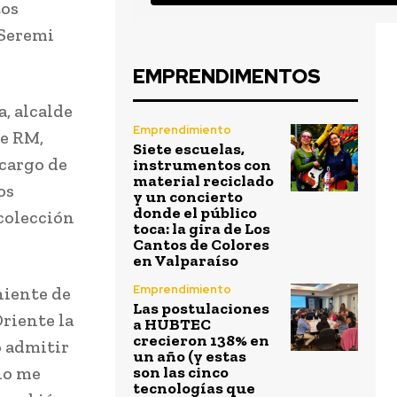
tos
 Seremi
EMPRENDIMENTOS
, alcalde
Emprendimiento
de RM,
Siete escuelas,
 cargo de
instrumentos con
material reciclado
os
y un concierto
donde el público
colección
toca: la gira de Los
Cantos de Colores
en Valparaíso
Emprendimiento
niente de
Las postulaciones
Oriente la
a HUBTEC
crecieron 138% en
o admitir
un año (y estas
io me
son las cinco
tecnologías que