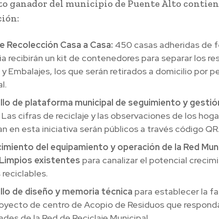
to ganador del municipio de Puente Alto contien
ción:
de Recolección Casa a Casa:
450 casas adheridas de 
ia recibirán un kit de contenedores para separar los re
y Embalajes, los que serán retirados a domicilio por p
al.
llo de plataforma municipal de seguimiento y gestió
Las cifras de reciclaje y las observaciones de los hog
an en esta iniciativa serán públicos a través código QR
cimiento del equipamiento y operación de la Red Muni
Limpios existentes
para canalizar el potencial crecim
 reciclables.
llo de diseño y memoria técnica
para establecer la fa
royecto de centro de Acopio de Residuos que responda
des de la Red de Reciclaje Municipal.