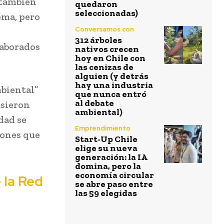
 también
quedaron
seleccionadas)
ema, pero
Conversamos con
312 árboles
laborados
nativos crecen
hoy en Chile con
las cenizas de
alguien (y detrás
hay una industria
mbiental”
que nunca entró
al debate
usieron
ambiental)
dad se
Emprendimiento
iones que
Start-Up Chile
elige su nueva
generación: la IA
domina, pero la
economía circular
 la Red
se abre paso entre
las 59 elegidas