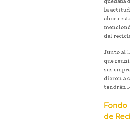
quedaba d
la actitu
ahora est
mencionó 
del recicl
Junto al 
que reuni
sus empre
dieron a 
tendrán l
Fondo p
de Rec