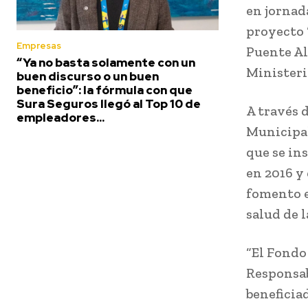
en jornad
proyecto 
Empresas
Puente Al
“Ya no basta solamente con un
Ministeri
buen discurso o un buen
beneficio”: la fórmula con que
Sura Seguros llegó al Top 10 de
A través 
empleadores...
Municipal
que se in
en 2016 y
fomento en
salud de 
“El Fondo 
Responsab
beneficia