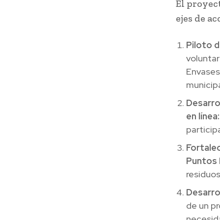
El proyec
ejes de ac
Piloto 
voluntar
Envases 
municip
Desarro
en línea:
particip
Fortale
Puntos 
residuos
Desarro
de un p
necesida