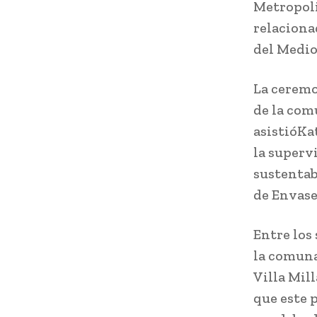
Metropoli
relacionad
del Medio
La ceremo
de la com
asistióKa
la superv
sustentab
de Envase
Entre los
la comuna
Villa Mil
que este 