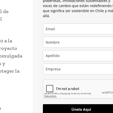
poderosas, innovaciones sustentables y
voces de cambio que están redefiniendo 
l de
que significa ser sostenible en Chile y m
allá.
l
0 a la
proyecto
promulgada
s y
oteger la
n
Únete Aquí