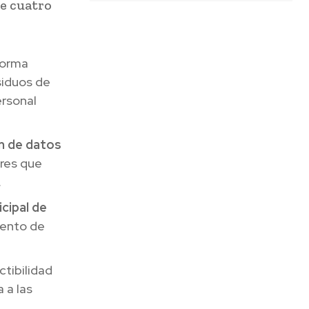
e cuatro
forma
siduos de
ersonal
n de datos
ares que
.
cipal de
iento de
ctibilidad
 a las