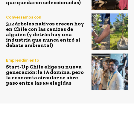
que quedaron seleccionadas)
Conversamos con
312 árboles nativos crecen hoy
en Chile con las cenizas de
alguien (y detrás hay una
industria que nunca entró al
debate ambiental)
Emprendimiento
Start-Up Chile elige su nueva
generación: la IA domina, pero
la economía circular se abre
paso entre las 59 elegidas
Previous article
Next article
El fuerte impacto de la
59% de los
pandemia en la
latinoamericanos cree