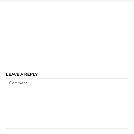
Previous article
Next article
Socialab Lite: una
Producción
nueva forma de hacer
biointensiva de
innovación
semillas y manejo
agrícola del calafate
son las nuevas
iniciativas de
innovación en Aysén
LEAVE A REPLY
Comment: